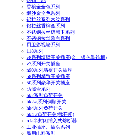
热销产品
香槟金全色系列
缎沙金全色系列
铝拉丝系列木纹系列
铝拉丝香槟金系列
不锈钢拉丝棕黑玉系列
不锈钢拉丝雅白系列
厨卫影视墙系列
118系列
v8系列墙壁开关插座(金、银色装饰框)
v7系列开关插座
n90系列墙壁开关插座
58系列精致开关插座
50系列豪华开关插座
防溅盒系列
hk2系列负荷开关
hk2-a系列倒顺开关
hk4系列负荷开关
hk4-a负荷开关(截开闸)
rcia半封闭插入式熔断器
工业插座、插头系列
民用电料系列