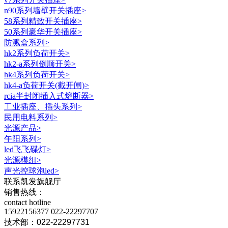
n90系列墙壁开关插座
>
58系列精致开关插座
>
50系列豪华开关插座
>
防溅盒系列
>
hk2系列负荷开关
>
hk2-a系列倒顺开关
>
hk4系列负荷开关
>
hk4-a负荷开关(截开闸)
>
rcia半封闭插入式熔断器
>
工业插座、插头系列
>
民用电料系列
>
光源产品
>
午阳系列
>
led飞飞碟灯
>
光源模组
>
声光控球泡led
>
联系凯发旗舰厅
销售热线：
contact hotline
15922156377
022-22297707
技术部：022-22297731