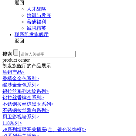
返回
人才战略
培训与发展
薪酬福利
诚聘精英
联系凯发旗舰厅
返回
搜索
product center
凯发旗舰厅的产品展示
热销产品
>
香槟金全色系列
>
缎沙金全色系列
>
铝拉丝系列木纹系列
>
铝拉丝香槟金系列
>
不锈钢拉丝棕黑玉系列
>
不锈钢拉丝雅白系列
>
厨卫影视墙系列
>
118系列
>
v8系列墙壁开关插座(金、银色装饰框)
>
v7系列开关插座
>