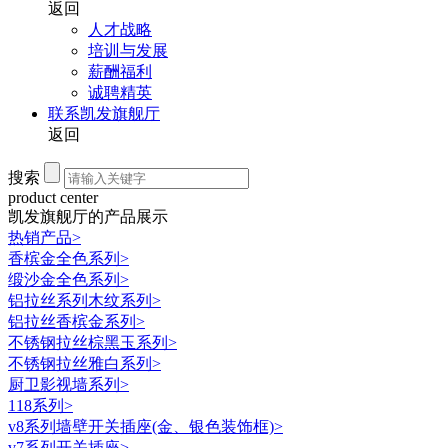
返回
人才战略
培训与发展
薪酬福利
诚聘精英
联系凯发旗舰厅
返回
搜索
product center
凯发旗舰厅的产品展示
热销产品
>
香槟金全色系列
>
缎沙金全色系列
>
铝拉丝系列木纹系列
>
铝拉丝香槟金系列
>
不锈钢拉丝棕黑玉系列
>
不锈钢拉丝雅白系列
>
厨卫影视墙系列
>
118系列
>
v8系列墙壁开关插座(金、银色装饰框)
>
v7系列开关插座
>