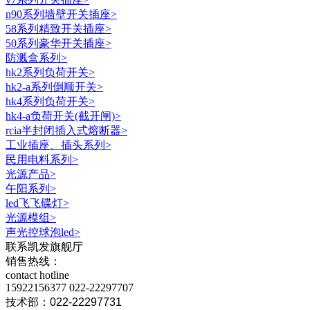
n90系列墙壁开关插座
>
58系列精致开关插座
>
50系列豪华开关插座
>
防溅盒系列
>
hk2系列负荷开关
>
hk2-a系列倒顺开关
>
hk4系列负荷开关
>
hk4-a负荷开关(截开闸)
>
rcia半封闭插入式熔断器
>
工业插座、插头系列
>
民用电料系列
>
光源产品
>
午阳系列
>
led飞飞碟灯
>
光源模组
>
声光控球泡led
>
联系凯发旗舰厅
销售热线：
contact hotline
15922156377
022-22297707
技术部：022-22297731