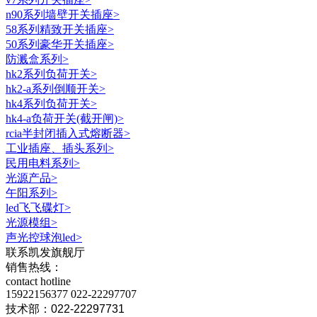
n90系列墙壁开关插座
>
58系列精致开关插座
>
50系列豪华开关插座
>
防溅盒系列
>
hk2系列负荷开关
>
hk2-a系列倒顺开关
>
hk4系列负荷开关
>
hk4-a负荷开关(截开闸)
>
rcia半封闭插入式熔断器
>
工业插座、插头系列
>
民用电料系列
>
光源产品
>
午阳系列
>
led飞飞碟灯
>
光源模组
>
声光控球泡led
>
联系凯发旗舰厅
销售热线：
contact hotline
15922156377
022-22297707
技术部：022-22297731