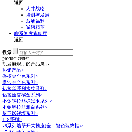
返回
人才战略
培训与发展
薪酬福利
诚聘精英
联系凯发旗舰厅
返回
搜索
product center
凯发旗舰厅的产品展示
热销产品
>
香槟金全色系列
>
缎沙金全色系列
>
铝拉丝系列木纹系列
>
铝拉丝香槟金系列
>
不锈钢拉丝棕黑玉系列
>
不锈钢拉丝雅白系列
>
厨卫影视墙系列
>
118系列
>
v8系列墙壁开关插座(金、银色装饰框)
>
v7系列开关插座
>