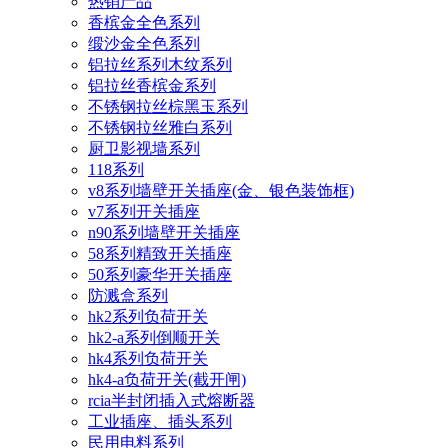
热销产品
香槟金全色系列
缎沙金全色系列
铝拉丝系列木纹系列
铝拉丝香槟金系列
不锈钢拉丝棕黑玉系列
不锈钢拉丝雅白系列
厨卫影视墙系列
118系列
v8系列墙壁开关插座(金、银色装饰框)
v7系列开关插座
n90系列墙壁开关插座
58系列精致开关插座
50系列豪华开关插座
防溅盒系列
hk2系列负荷开关
hk2-a系列倒顺开关
hk4系列负荷开关
hk4-a负荷开关(截开闸)
rcia半封闭插入式熔断器
工业插座、插头系列
民用电料系列