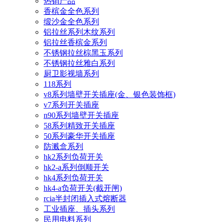
热销产品
香槟金全色系列
缎沙金全色系列
铝拉丝系列木纹系列
铝拉丝香槟金系列
不锈钢拉丝棕黑玉系列
不锈钢拉丝雅白系列
厨卫影视墙系列
118系列
v8系列墙壁开关插座(金、银色装饰框)
v7系列开关插座
n90系列墙壁开关插座
58系列精致开关插座
50系列豪华开关插座
防溅盒系列
hk2系列负荷开关
hk2-a系列倒顺开关
hk4系列负荷开关
hk4-a负荷开关(截开闸)
rcia半封闭插入式熔断器
工业插座、插头系列
民用电料系列