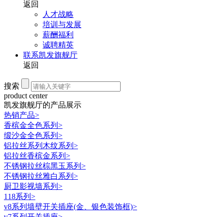
返回
人才战略
培训与发展
薪酬福利
诚聘精英
联系凯发旗舰厅
返回
搜索
product center
凯发旗舰厅的产品展示
热销产品
>
香槟金全色系列
>
缎沙金全色系列
>
铝拉丝系列木纹系列
>
铝拉丝香槟金系列
>
不锈钢拉丝棕黑玉系列
>
不锈钢拉丝雅白系列
>
厨卫影视墙系列
>
118系列
>
v8系列墙壁开关插座(金、银色装饰框)
>
v7系列开关插座
>