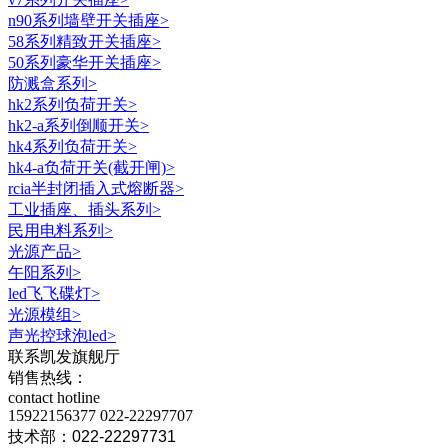
n90系列墙壁开关插座
>
58系列精致开关插座
>
50系列豪华开关插座
>
防溅盒系列
>
hk2系列负荷开关
>
hk2-a系列倒顺开关
>
hk4系列负荷开关
>
hk4-a负荷开关(截开闸)
>
rcia半封闭插入式熔断器
>
工业插座、插头系列
>
民用电料系列
>
光源产品
>
午阳系列
>
led飞飞碟灯
>
光源模组
>
声光控球泡led
>
联系凯发旗舰厅
销售热线：
contact hotline
15922156377
022-22297707
技术部：022-22297731