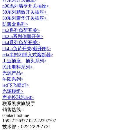
n90系列墙壁开关插座
>
58系列精致开关插座
>
50系列豪华开关插座
>
防溅盒系列
>
hk2系列负荷开关
>
hk2-a系列倒顺开关
>
hk4系列负荷开关
>
hk4-a负荷开关(截开闸)
>
rcia半封闭插入式熔断器
>
工业插座、插头系列
>
民用电料系列
>
光源产品
>
午阳系列
>
led飞飞碟灯
>
光源模组
>
声光控球泡led
>
联系凯发旗舰厅
销售热线：
contact hotline
15922156377
022-22297707
技术部：022-22297731