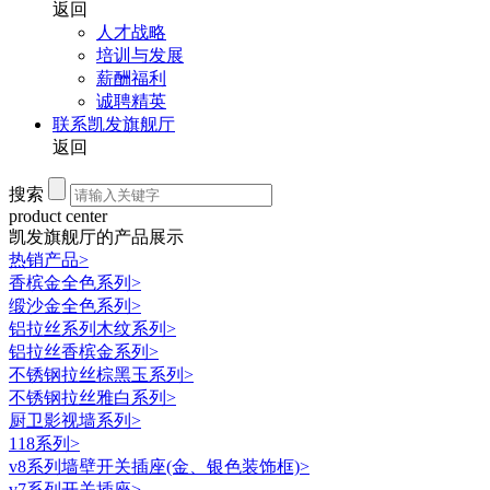
返回
人才战略
培训与发展
薪酬福利
诚聘精英
联系凯发旗舰厅
返回
搜索
product center
凯发旗舰厅的产品展示
热销产品
>
香槟金全色系列
>
缎沙金全色系列
>
铝拉丝系列木纹系列
>
铝拉丝香槟金系列
>
不锈钢拉丝棕黑玉系列
>
不锈钢拉丝雅白系列
>
厨卫影视墙系列
>
118系列
>
v8系列墙壁开关插座(金、银色装饰框)
>
v7系列开关插座
>