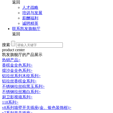
返回
人才战略
培训与发展
薪酬福利
诚聘精英
联系凯发旗舰厅
返回
搜索
product center
凯发旗舰厅的产品展示
热销产品
>
香槟金全色系列
>
缎沙金全色系列
>
铝拉丝系列木纹系列
>
铝拉丝香槟金系列
>
不锈钢拉丝棕黑玉系列
>
不锈钢拉丝雅白系列
>
厨卫影视墙系列
>
118系列
>
v8系列墙壁开关插座(金、银色装饰框)
>
v7系列开关插座
>