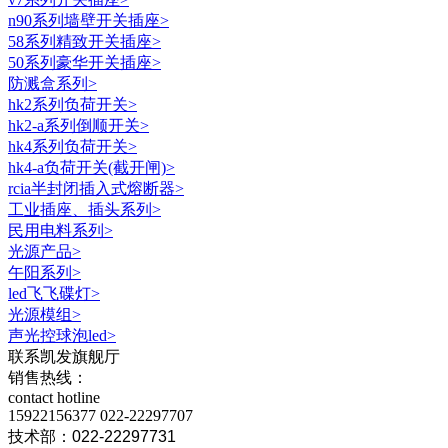
n90系列墙壁开关插座
>
58系列精致开关插座
>
50系列豪华开关插座
>
防溅盒系列
>
hk2系列负荷开关
>
hk2-a系列倒顺开关
>
hk4系列负荷开关
>
hk4-a负荷开关(截开闸)
>
rcia半封闭插入式熔断器
>
工业插座、插头系列
>
民用电料系列
>
光源产品
>
午阳系列
>
led飞飞碟灯
>
光源模组
>
声光控球泡led
>
联系凯发旗舰厅
销售热线：
contact hotline
15922156377
022-22297707
技术部：022-22297731