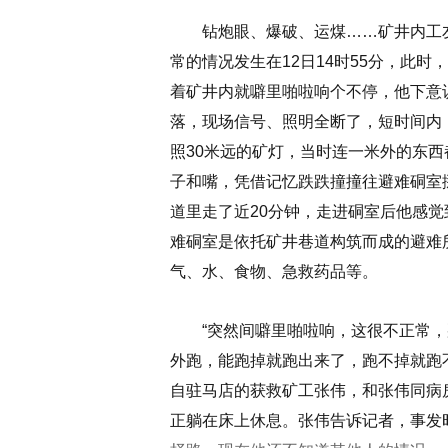
钻炮眼、爆破、运煤……矿井内工友
常的情况发生在12日14时55分，此时
着矿井内就噼里啪啦响个不停，他下意
落，现场信号、照明全断了，短时间内
照30米远的矿灯，当时连一米外的东
子和嘴，凭借记忆跌跌撞撞往避难硐室
道里走了近20分钟，走进硐室后他感
难硐室是依托矿井巷道构筑而成的避难
气、水、食物、急救药品等。
“突然间噼里啪啦响，这很不正常，
外跑，能跑掉就跑出来了，跑不掉就跑不
自驻马店的获救矿工张伟，和张伟同病
正躺在床上休息。张伟告诉记者，事发