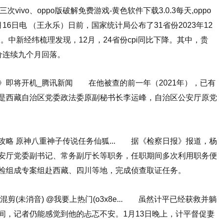
次vivo、oppo版破解免费游戏-黄色软件下载3.0.3每天,oppo
6日电 （王永乐）日前，国家统计局公布了31省份2023年12
）。中新经纬梳理发现，12月，24省份cpi同比下降。其中，贵
价连续九个月回落。
》即将开机_腾讯新闻 在他被查的前一年（2021年），已有
是西藏自治区党委政法委原副秘书长李运峰，自治区公安厅原党
攻略 原神八重神子传说任务仙狐... 据《检察日报》报道，杨
安厅党委副书记、常务副厅长等职务，任职期间多次利用职务便
检组成专案组赴西藏、四川等地，完成侦查取证任务。
混剪(未消音) @我要上热门(o3x8e... 虽然计平已经获救并躺
间，记者仍能感觉到他的忐忑不安。1月13日晚上，计平督促妻