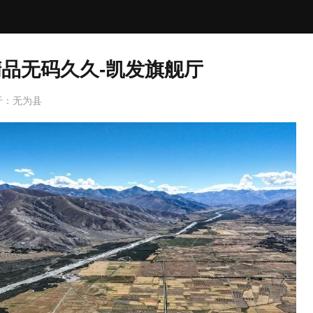
精品无码久久-凯发旗舰厅
于：
无为县