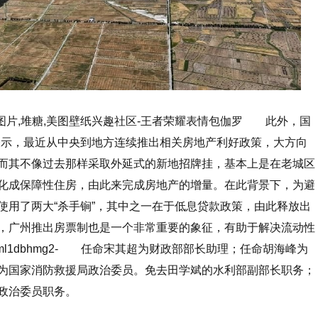
清图片,堆糖,美图壁纸兴趣社区-王者荣耀表情包伽罗 此外，国
丁表示，最近从中央到地方连续推出相关房地产利好政策，大方向
而其不像过去那样采取外延式的新地招牌挂，基本上是在老城区
化成保障性住房，由此来完成房地产的增量。在此背景下，为避
使用了两大“杀手锏”，其中之一在于低息贷款政策，由此释放出
，广州推出房票制也是一个非常重要的象征，有助于解决流动性
dkml1dbhmg2- 任命宋其超为财政部部长助理；任命胡海峰为
为国家消防救援局政治委员。免去田学斌的水利部副部长职务；
政治委员职务。