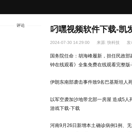
评论
叼嘿视频软件下载-凯
2024-07-30 14:29:00
来源: 快科技
发
国务院任命：胡海峰履新，担任民政部副部长-
钟在线观看》全集免费在线观看完整版-
伊朗东南部袭击事件致9名巴基斯坦人死亡秀
以军空袭加沙地带北部一房屋 造成5人
游戏下载-下载
河南9月26日新增本土确诊病例1例、无