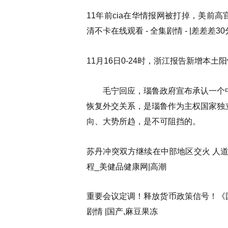
11年前cia在华情报网被打掉，美前高
清不卡在线观看 - 全集剧情 - |差差差
11月16日0-24时，浙江报告新增本土
毛宁回应，瑙鲁政府宣布承认一个中
恢复外交关系，是瑙鲁作为主权国家独
向、大势所趋，是不可阻挡的。
苏丹冲突双方继续在中部地区交火 人
程_美健品健康网|高潮
重要会议定调！释放货币政策信号！《国
剧情 |国产,麻豆果冻