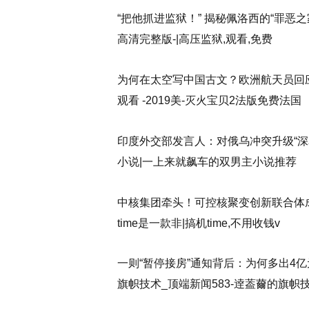
“把他抓进监狱！” 揭秘佩洛西的“罪恶
高清完整版-|高压监狱,观看,免费
为何在太空写中国古文？欧洲航天员回
观看 -2019美-灭火宝贝2法版免费法国
印度外交部发言人：对俄乌冲突升级“深
小说|一上来就飙车的双男主小说推荐
中核集团牵头！可控核聚变创新联合体成立搞
time是一款非|搞机time,不用收钱v
一则“暂停接房”通知背后：为何多出4
旗帜技术_顶端新闻583-逹葢薾的旗帜