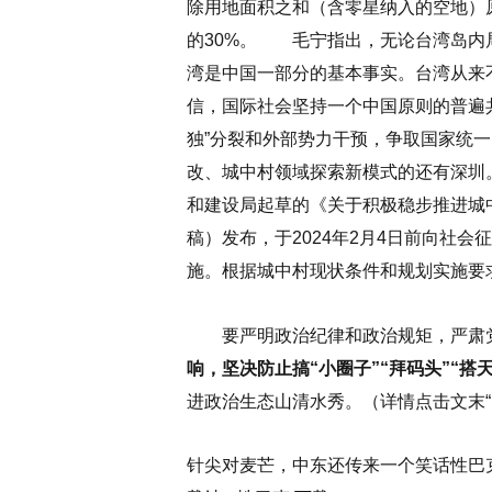
除用地面积之和（含零星纳入的空地）
的30%。
毛宁指出，无论台湾岛内局
湾是中国一部分的基本事实。台湾从来
信，国际社会坚持一个中国原则的普遍
独”分裂和外部势力干预，争取国家统
改、城中村领域探索新模式的还有深圳
和建设局起草的《关于积极稳步推进城
稿）发布，于2024年2月4日前向社
施。根据城中村现状条件和规划实施要
要严明政治纪律和政治规矩，严肃
响，坚决防止搞“小圈子”“拜码头”“搭
进政治生态山清水秀。
（详情点击文末
针尖对麦芒，中东还传来一个笑话性巴克20