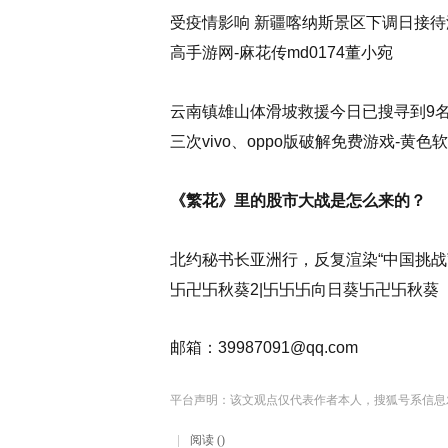
受疫情影响 新疆喀纳斯景区下调日接待游
高手游网-麻花传md0174董小宛
云南镇雄山体滑坡救援今日已搜寻到9名失
三次vivo、oppo版破解免费游戏-黄色软件,
《繁花》里的股市大战是怎么来的？
北约秘书长亚洲行，反复渲染“中国挑战”
卐卍卐秋葵2|卐卐卐向日葵卐卍卐秋葵
邮箱：
39987091@qq.com
平台声明：该文观点仅代表作者本人，搜狐号系信息
阅读 ()