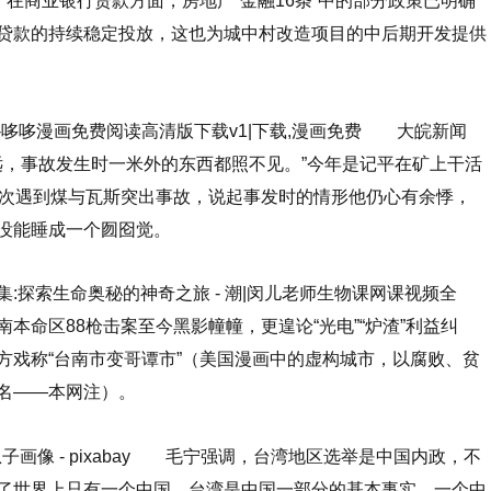
，在商业银行贷款方面，房地产“金融16条”中的部分政策已明确
贷款的持续稳定投放，这也为城中村改造项目的中后期开发提供
-哆哆漫画免费阅读高清版下载v1|下载,漫画免费 大皖新闻
米远，事故发生时一米外的东西都照不见。”今年是记平在矿上干活
一次遇到煤与瓦斯突出事故，说起事发时的情形他仍心有余悸，
没能睡成一个囫囵觉。
:探索生命奥秘的神奇之旅 - 潮|闵儿老师生物课网课视频全
命区88枪击案至今黑影幢幢，更遑论“光电”“炉渣”利益纠
方戏称“台南市变哥谭市”（美国漫画中的虚构城市，以腐败、贫
名——本网注）。
子画像 - pixabay 毛宁强调，台湾地区选举是中国内政，不
了世界上只有一个中国、台湾是中国一部分的基本事实。一个中