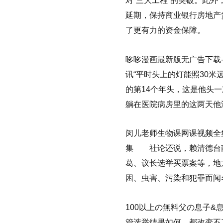
对“三大工程”的突破。此外
延期，保持商业银行房地产
了更有力的资金保障。
哆哆漫画最新版无广告下载
讯“平时头上的灯能照30
的第14个年头，这是他头
躺在医院病房里的这两天他
闵儿老师生物课网课视频全集
集 社论还说，赖清德台南本
葛、议长选举买票案等，地
困、虫害、污染和犯罪而闻
100以上の無料父の息子&息
管选举结果如何，都改变不