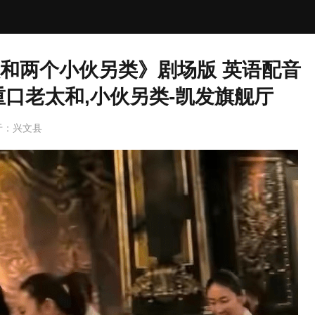
和两个小伙另类》剧场版 英语配音
重口老太和,小伙另类-凯发旗舰厅
于：
兴文县