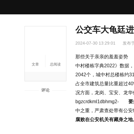
公交车大龟廷进
2024-07-30 13:29:01
发布
那些关于亲亲的羞羞姿势 
文章
总阅读
中村楼栋字典2022》数据
2042个，城中村总楼栋约3
占全市建筑总量比重超过4
评论
况方面，龙岗、宝安、龙华位
bgzcrdkml1dbhmg2-
要
中之重，严肃查处带有公安
腐败在公安机关有藏身之地