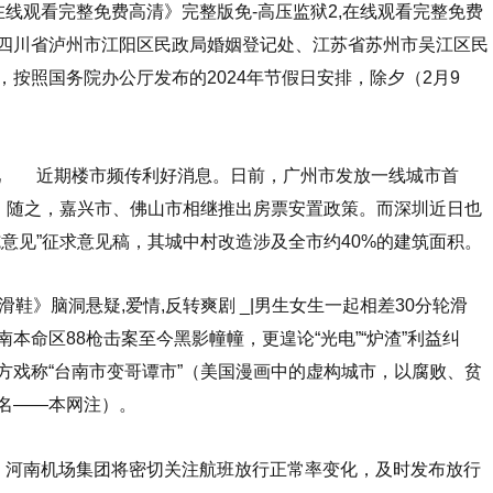
在线观看完整免费高清》完整版免-高压监狱2,在线观看完整免费
四川省泸州市江阳区民政局婚姻登记处、江苏省苏州市吴江区民
按照国务院办公厅发布的2024年节假日安排，除夕（2月9
吧 近期楼市频传利好消息。日前，广州市发放一线城市首
径。随之，嘉兴市、佛山市相继推出房票安置政策。而深圳近日也
施意见”征求意见稿，其城中村改造涉及全市约40%的建筑面积。
滑鞋》脑洞悬疑,爱情,反转爽剧 _|男生女生一起相差30分轮滑
命区88枪击案至今黑影幢幢，更遑论“光电”“炉渣”利益纠
方戏称“台南市变哥谭市”（美国漫画中的虚构城市，以腐败、贫
名——本网注）。
，河南机场集团将密切关注航班放行正常率变化，及时发布放行