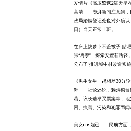
爱情片《高压监狱2满天星
高清 澎湃新闻注意到，
政局婚姻登记处也对外确认，
日）当天正常上班。
在床上拔萝卜不盖被子-贴
张“房票”，探索安置新路
公布了“推进城中村改造实
《男生女生一起相差30分轮
鞋 社论还说，赖清德台南本
葛、议长选举买票案等，地
困、虫害、污染和犯罪而闻
美女cos妲己 民航方面