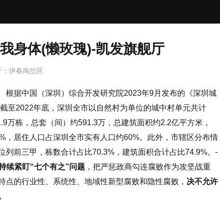
我身体(懒玫瑰)-凯发旗舰厅
于：
伊春南岔区
根据中国（深圳）综合开发研究院2023年9月发布的《深圳城
，截至2022年底，深圳全市以自然村为单位的城中村单元共计
1.9万栋，总套（间）约591.3万，总建筑面积约2.2亿平方米，
0%，居住人口占深圳全市实有人口约60%。此外，市辖区分布情
列前三甲，栋数合计占比70.3%，建筑面积合计占比74.9%。-
持续紧盯“七个有之”问题
，把严惩政商勾连腐败作为攻坚战重
特点的行业性、系统性、地域性新型腐败和隐性腐败，
决不允许
。