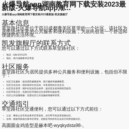
火爆导航app湖南教育网下载安装2023最
新版-火爆导航app湖...
火爆导航app湖南教育网下载安装2023最新版-凯发旗舰厅
基本信息
草堂路社区是位于四川成都青羊区草堂的一个社区。该社区为
居民提供丰富的公共服务和便利设施，为居民创造一个舒适和
便捷的生活环境。
凯发旗舰厅的联系方式
您可以通过以下方式联系草堂路社区：
电话：028-87371270
地址：四川成都青羊区草堂
社区服务
草堂路社区为居民提供多种公共服务和便利设施，包括但不限
于：
社区卫生服务：提供居民健康咨询、医疗服务和健康教育。
社区文化活动：组织各种文化活动，丰富居民的文化生活。
社区安全管理：维护社区的安全秩序，提供安全咨询和防范指导。
社区环境卫生：负责社区环境的卫生清理和垃圾处理。
社区公共设施维修：负责社区公共设施的维修和管理。
交通指引
草堂路社区交通便利，您可以通过以下方式前往：
公交：乘坐公交车到达青羊区草堂站，步行即可到达草堂路社区。
自驾：根据导航前往青羊区草堂，在附近寻找停车位后步行到草堂路社区。
高圆圆金鸡造型是赫本吧-wyqkydsta98-。