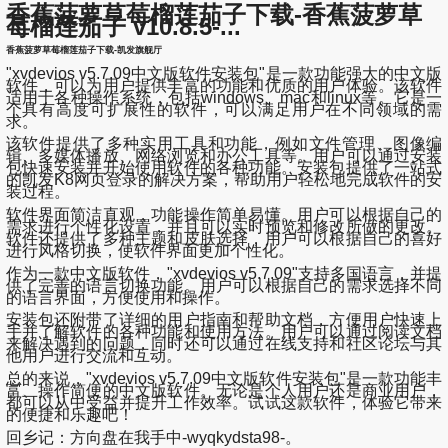
香蕉菠萝草莓榴莲茄子下载-香蕉菠萝草
莓榴莲茄子 v10.8.5-...
香蕉菠萝草莓榴莲茄子下载-凯发旗舰厅
"xvdevios v5.7.09中文版软件安装包"是一款功能强大的中文版
软件，可以为用户提供丰富的功能和优质的用户体验。该软件
适用于各种操作系统，包括windows、mac和linux等。它是一
个具有高度可扩展性的软件，可以满足用户在不同领域的需
求。
该软件提供了多种实用工具和功能，例如文件管理、图像编
辑、多媒体播放、网络浏览和办公工具等。用户可以通过安装
包快速安装并开始使用软件的各种功能。安装包提供了一站式
的凯发K8网页登录的解决方案，帮助用户轻松地完成软件的安
装过程。
软件界面简洁直观，功能操作简单易懂。用户可以根据自己的
需求进行个性化设置，并且可以实时预览和修改所做的更改。
软件还提供了多种主题和皮肤选择，用户可以根据自己的喜好
进行风格切换，使软件界面更加个性化。
作为一款中文版软件，"xvdevios v5.7.09"支持多国语言，并提
供了完善的语言切换功能。用户可以根据自己的需求选择不同
的语言界面，方便使用和操作。
安装包还附带了详细的用户指南和帮助文档，方便用户快速上
手并了解软件的各种功能和使用方法。用户可以通过阅读文档
来解决遇到的问题，同时还可以通过在线支持和社区论坛与其
他用户进行交流和互动。
总的来说，"xvdevios v5.7.09中文版软件安装包"是一款功能丰
富、操作简便的中文版软件。无论是个人用户还是商业用户，
都可以从中受益并提升工作效率。试试这款软件，体验它带来
的便捷和乐趣吧！
回乡记：方向盘在我手中-wyqkydsta98-。