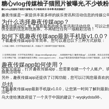
糖心vlog传媒柚子猫照片被曝光,不少铁粉表
糖心vlog传媒柚子猫照片被曝光,不少铁粉表示:非本尊-凯发旗舰厅
趣夜传媒是一家提供丰富多样的娱乐资讯和活动信息的传媒公司。
为什么选择趣夜传媒app？
趣夜传媒app汇集了最新最热的娱乐资讯和活动信息，可以让
供全面的信息和优惠券。不再错过任何一场精彩活动！
如何下载趣夜传媒app最新手机版v1.0.0？
下载趣夜传媒app非常简单。您可以通过以下三种方式获取：
扫描二维码：打开手机的扫描工具，扫描以下二维码即可直接下载安装。
应用商店搜索：打开手机应用商店（如app store或google play），在搜索框中输入“趣夜传媒app”，点击搜索，然后点击安
官方网站下载：访问趣夜传媒官方网站（www.quyecm.com），在app下载页面找到最新手机版v1.0.0的下载链接，点击
趣夜传媒app如何使用？
安装完成后，打开趣夜传媒app，您需要创建一个个人账户
抽奖活动等。
另外，趣夜传媒app还提供了订阅功能，您可以订阅您最喜欢
总结
下载趣夜传媒app最新手机版v1.0.0，让您第一时间了解
活吧！
乌大使给澳政府提了一个关于中国的建议？-wyqkydsta98-。