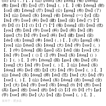
(日)【ri】(，)【，】(山)【shan】(东)【dong】(省)【sheng】
(教)【jiao】(育)【yu】(厅)【ting】(、)【、】(省)【sheng】(财)
【cai】(政)【zheng】(厅)【ting】(公)【gong】(布)【bu】(了)
【le】(山)【shan】(东)【dong】(省)【sheng】(一)【yi】(流)
【liu】(学)【xue】(科)【ke】(建)【jian】(设)【she】(“)【“】
(8)【8】(1)【1】(1)【1】(”)【”】(项)【xiang】(目)【mu】(优)
【you】(势)【shi】(学)【xue】(科)【ke】(和)【he】(潜)
【qian】(力)【li】(学)【xue】(科)【ke】(建)【jian】(设)
【she】(名)【ming】(单)【dan】(，)【，】(共)【gong】(有)
【you】(山)【shan】(东)【dong】(大)【da】(学)【xue】(、)
【、】(中)【zhong】(国)【guo】(石)【shi】(油)【you】(大)
【da】(学)【xue】(（)【（】(华)【hua】(东)【dong】(）)
【）】(、)【、】(中)【zhong】(国)【guo】(海)【hai】(洋)
【yang】(大)【da】(学)【xue】(、)【、】(山)【shan】(东)
【dong】(科)【ke】(技)【ji】(大)【da】(学)【xue】(、)【、】
(山)【shan】(东)【dong】(师)【shi】(范)【fan】(大)【da】(学)
【xue】(、)【、】(山)【shan】(东)【dong】(农)【nong】(业)
【ye】(大)【da】(学)【xue】(等)【deng】(9)【9】(所)【suo】
(高)【gao】(校)【xiao】(的)【de】(2)【2】(0)【0】(个)【ge】
(学)【xue】(科)【ke】(入)【ru】(选)【xuan】(。)【。】。
发布于：肥乡县