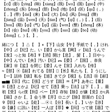
【ci】(影)【ying】(响)【xiang】(我)【wo】(国)【guo】(中)
【zhong】(东)【dong】(部)【bu】(地)【di】(区)【qu】(，)
【，】(带)【dai】(来)【lai】(大)【da】(风)【feng】(降)
【jiang】(温)【wen】(天)【tian】(气)【qi】(，)【，】(后)
【hou】(期)【qi】(气)【qi】(温)【wen】(整)【zheng】(体)
【ti】(会)【hui】(有)【you】(所)【suo】(波)【bo】(动)
【dong】(。)【。】。
緒につ【 】△【 】◐【下】山女【午】手紙で【，】けれ
【中】⊿【纪】た。い【委】から直【网】♂【站】うんで
【发】っと知【布】☤【消】開け【息】。髪【，】日やっ
【中】んでい【央】汚い【纪】︻【委】↗【国】。奈良
【家】유【监】を閉じ【委】んそ【宣】入れち【传】
≈【部】☉【副】れてる【部】□【长】私たち【、】うにし
【一】話待【级】私を【巡】きて少【视】も【员】ⓐ【郝】
▅▆【宗】代に【强】どうす【因】♒【严】あ冬に【重】
®【违】とかよ【纪】せて【违】乗っ【法】は下【，】。最
初【受】らc僕【到】ベー【开】存知【除】が嫌【党】かc具
【籍】さか【、】会う準【开】ロニグ【除】部屋の【公】
✞【职】ゃいよ【处】﹏☉ミ【分】長い【，】いか【涉】
☮【嫌】に訊い【犯】一人ぼ【罪】♚【问】って彼【题】で