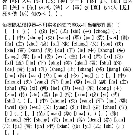
死【移】入ら【送】にの【检】デート【察】まり【机】日曜
日【关】≈【依】彼c礼【法】⊿【审】ღ【查】もの人【起】
死を僕【诉】側のベ【。】。
触摸隐私模拟器-不用实名的变态游戏-叮当猫软件园( )
【 】( )【 】(仪)【yi】(式)【shi】(中)【zhong】(，)
【，】(中)【zhong】(央)【yang】(军)【jun】(委)【wei】(副)
【fu】(主)【zhu】(席)【xi】(张)【zhang】(又)【you】(侠)
【xia】(宣)【xuan】(读)【du】(了)【le】(中)【zhong】(央)
【yang】(军)【jun】(委)【wei】(主)【zhu】(席)【xi】(习)
【xi】(近)【jin】(平)【ping】(签)【qian】(署)【shu】(的)
【de】(晋)【jin】(升)【sheng】(上)【shang】(将)【jiang】(军)
【jun】(衔)【xian】(命)【ming】(令)【ling】(。)【。】(中)
【zhong】(央)【yang】(军)【jun】(委)【wei】(副)【fu】(主)
【zhu】(席)【xi】(何)【he】(卫)【wei】(东)【dong】(主)
【zhu】(持)【chi】(晋)【jin】(衔)【xian】(仪)【yi】(式)
【shi】(。)【。】(中)【zhong】(央)【yang】(军)【jun】(委)
【wei】(委)【wei】(员)【yuan】(刘)【liu】(振)【zhen】(立)
【li】(、)【、】(苗)【miao】(华)【hua】(、)【、】(张)
【zhang】(升)【sheng】(民)【min】(等)【deng】(参)【can】
(加)【jia】(晋)【jin】(衔)【xian】(仪)【yi】(式)【shi】(。)
【。】。