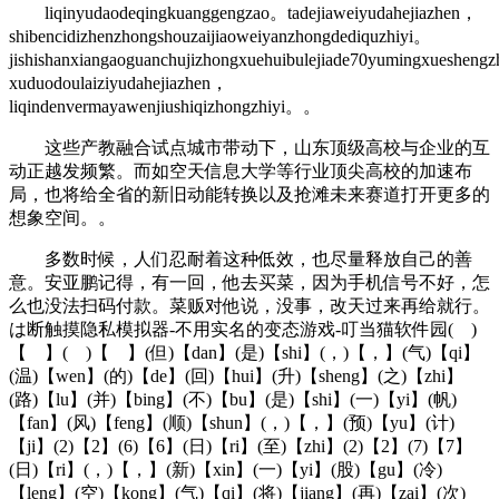
liqinyudaodeqingkuanggengzao。tadejiaweiyudahejiazhen，
shibencidizhenzhongshouzaijiaoweiyanzhongdediquzhiyi。
jishishanxiangaoguanchujizhongxuehuibulejiade70yumingxueshen
xuduodoulaiziyudahejiazhen，
liqindenvermayawenjiushiqizhongzhiyi。。
这些产教融合试点城市带动下，山东顶级高校与企业的互
动正越发频繁。而如空天信息大学等行业顶尖高校的加速布
局，也将给全省的新旧动能转换以及抢滩未来赛道打开更多的
想象空间。。
多数时候，人们忍耐着这种低效，也尽量释放自己的善
意。安亚鹏记得，有一回，他去买菜，因为手机信号不好，怎
么也没法扫码付款。菜贩对他说，没事，改天过来再给就行。
は断触摸隐私模拟器-不用实名的变态游戏-叮当猫软件园( )
【 】( )【 】(但)【dan】(是)【shi】(，)【，】(气)【qi】
(温)【wen】(的)【de】(回)【hui】(升)【sheng】(之)【zhi】
(路)【lu】(并)【bing】(不)【bu】(是)【shi】(一)【yi】(帆)
【fan】(风)【feng】(顺)【shun】(，)【，】(预)【yu】(计)
【ji】(2)【2】(6)【6】(日)【ri】(至)【zhi】(2)【2】(7)【7】
(日)【ri】(，)【，】(新)【xin】(一)【yi】(股)【gu】(冷)
【leng】(空)【kong】(气)【qi】(将)【jiang】(再)【zai】(次)