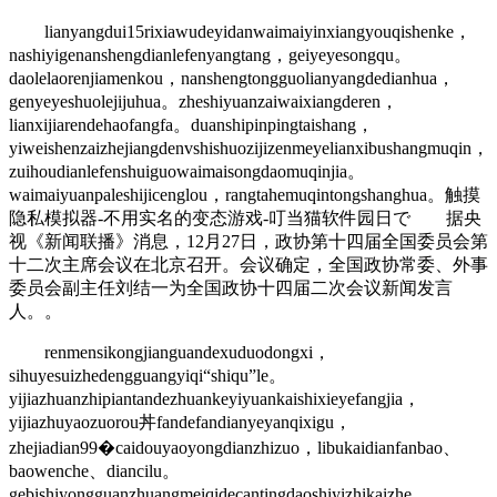
lianyangdui15rixiawudeyidanwaimaiyinxiangyouqishenke，
nashiyigenanshengdianlefenyangtang，geiyeyesongqu。
daolelaorenjiamenkou，nanshengtongguolianyangdedianhua，
genyeyeshuolejijuhua。zheshiyuanzaiwaixiangderen，
lianxijiarendehaofangfa。duanshipinpingtaishang，
yiweishenzaizhejiangdenvshishuozijizenmeyelianxibushangmuqin，
zuihoudianlefenshuiguowaimaisongdaomuqinjia。
waimaiyuanpaleshijicenglou，rangtahemuqintongshanghua。触摸
隐私模拟器-不用实名的变态游戏-叮当猫软件园日で 据央
视《新闻联播》消息，12月27日，政协第十四届全国委员会第
十二次主席会议在北京召开。会议确定，全国政协常委、外事
委员会副主任刘结一为全国政协十四届二次会议新闻发言
人。。
renmensikongjianguandexuduodongxi，
sihuyesuizhedengguangyiqi“shiqu”le。
yijiazhuanzhipiantandezhuankeyiyuankaishixieyefangjia，
yijiazhuyaozuorou丼fandefandianyeyanqixigu，
zhejiadian99�caidouyaoyongdianzhizuo，libukaidianfanbao、
baowenche、diancilu。
gebishiyongguanzhuangmeiqidecantingdaoshiyizhikaizhe，