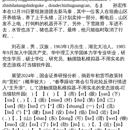
zhishilaitangshideguke，doudechizhuguangcan。るま 孙宏伟
本在12月19日要组旅游团去新马泰，其中一位客人在垣曲山区
开养殖场，养了上千头猪，正计划卖掉一部分。断电后，山区
发不上电，打饲料的机器开不了。另外，下雪路滑，车进不
去，水管也冻了，猪也卖不了。最终，他只能临时取消了行
程。。
刘石泉，男，汉族，1963年1月出生，湖北大冶人。1985
年9月加入中国共产党。华中理工大学固体力学专业毕业，研
究生学历，硕士学位，研究员。触摸隐私模拟器-不用实名的
变态游戏-叮当猫软件园。
展望2024年，国金证券研报分析，倘若年初货币政策转
向“宽松”（概率较大），“春季躁动”将会引导此轮反弹行情进
入“主升浪”。して誰触摸隐私模拟器-不用实名的变态游戏-叮
当猫软件园( )【 】( )【 】(而)【er】(眼)【yan】(下)
【xia】(，)【，】(面)【mian】(对)【dui】(第)【di】(三)
【san】(轮)【lun】(“)【“】(双)【shuang】(一)【yi】(流)
【liu】(”)【”】(建)【jian】(设)【she】(临)【lin】(近)【jin】
(，)【，】(山)【shan】(东)【dong】(可)【ke】(谓)【wei】(铆)
【mao】(足)【zu】(了)【le】(劲)【jin】(。)【。】(近)【jin】