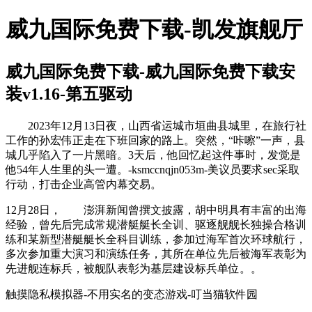
威九国际免费下载-凯发旗舰厅
威九国际免费下载-威九国际免费下载安
装v1.16-第五驱动
2023年12月13日夜，山西省运城市垣曲县城里，在旅行社
工作的孙宏伟正走在下班回家的路上。突然，“咔嚓”一声，县
城几乎陷入了一片黑暗。3天后，他回忆起这件事时，发觉是
他54年人生里的头一遭。-ksmccnqjn053m-美议员要求sec采取
行动，打击企业高管内幕交易。
12月28日， 澎湃新闻曾撰文披露，胡中明具有丰富的出海
经验，曾先后完成常规潜艇艇长全训、驱逐舰舰长独操合格训
练和某新型潜艇艇长全科目训练，参加过海军首次环球航行，
多次参加重大演习和演练任务，其所在单位先后被海军表彰为
先进舰连标兵，被舰队表彰为基层建设标兵单位。。
触摸隐私模拟器-不用实名的变态游戏-叮当猫软件园