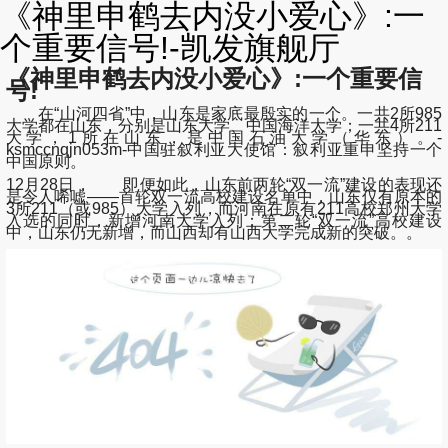
《神里申鹤去内没小爱心》:一
个重要信号!-凯发旗舰厅
《神里申鹤去内没小爱心》:一个重要信
号!
在“山河四省”中，山东是家底最殷实的一个。一共2所985
大学都在山东，分别是山东大学、中国海洋大学；一共4所211
大学，1所在山东，是中国石油大学（华东）。-
ksmccnqjn053m-中国驻叙利亚大使馆：叙利亚重申坚持一个
中国原则。
12月28日， 即便如此，山东前两轮“双一流”建设的表现还
是令人唏嘘——首轮双一流高校建设名单中，山东仅有原本的
3所211（或985）大学入列，而河南在原有211高校郑州大学
入选的同时，新增河南大学入列；第二轮“双一流”高校建设
中，山东仍无新增，而山西却有山西大学完成新的突破。。