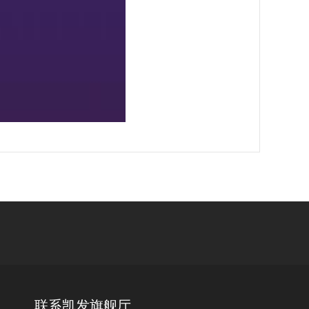
联系凯发旗舰厅