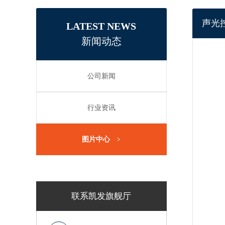
声光
LATEST NEWS
新闻动态
公司新闻
行业资讯
图片中心
>
联系凯发旗舰厅