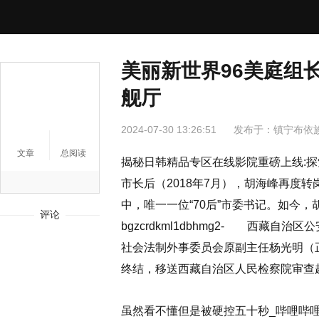
美丽新世界96美庭组
舰厅
2024-07-30 13:26:51
发布于：
镇宁布依
文章
总阅读
揭秘日韩精品专区在线影院重磅上线:
市长后（2018年7月），胡海峰再度
中，唯一一位“70后”市委书记。如今
评论
bgzcrdkml1dbhmg2- 西藏
社会法制外事委员会原副主任杨光明（
终结，移送西藏自治区人民检察院审查
虽然看不懂但是被硬控五十秒_哔哩哔哩_b