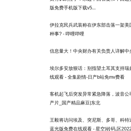
版免费手机版下载v5...
伊拉克民兵武装称在伊东部击落一架美
种事? - 哔哩哔哩
信息量大！中央财办有关负责人详解中央
埃尔多安放狠话：别指望土耳其支持瑞典
线观看 - 全集剧情-日产b站免mv费看
客机起飞后突发异常紧急降落，波音公司致
产片_国产精品麻豆|东北
王毅将访问埃及、突尼斯、多哥、科特迪
蓝光版免费在线观看 - 星空|砖码,区202