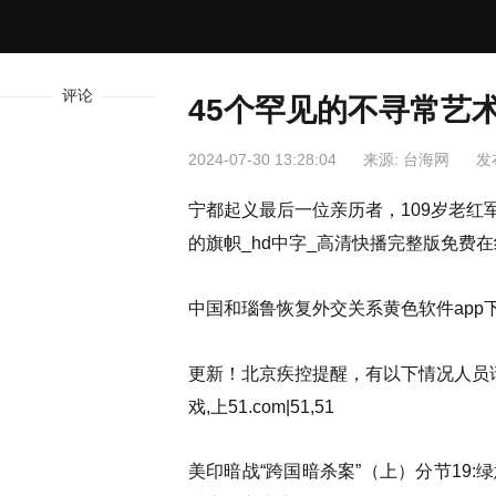
评论
45个罕见的不寻常艺
2024-07-30 13:28:04
来源: 台海网
发
宁都起义最后一位亲历者，109岁老红军赵世新
的旗帜_hd中字_高清快播完整版免费在
中国和瑙鲁恢复外交关系黄色软件app下载o
更新！北京疾控提醒，有以下情况人员请
戏,上51.com|51,51
美印暗战“跨国暗杀案”（上）分节19:绿