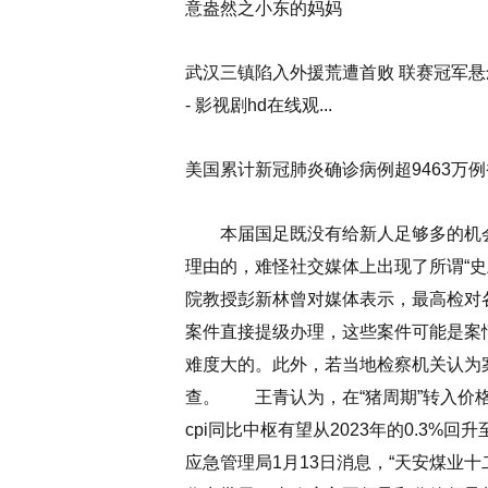
意盎然之小东的妈妈
武汉三镇陷入外援荒遭首败 联赛冠军悬念
- 影视剧hd在线观...
美国累计新冠肺炎确诊病例超9463万
本届国足既没有给新人足够多的机会
理由的，难怪社交媒体上出现了所谓“史
院教授彭新林曾对媒体表示，最高检对
案件直接提级办理，这些案件可能是案
难度大的。此外，若当地检察机关认为
查。
王青认为，在“猪周期”转入价格
cpi同比中枢有望从2023年的0.3%回
应急管理局1月13日消息，“天安煤业