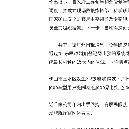
作出批示，省政府主要领导和分管领导
调度，并成立现场救援指挥部，科学研
国家矿山安全监察局主要领导及专家现
员全力组织搜救。下一步，当地将深刻
其中，据广州日报消息，今年除夕是
通过“广东民政婚姻登记网上预约系统”
统最长可预约15天内的号源。
（详情点
佛山市三水区发生3.2级地震 网友：广州有
jeep车型用户提|桃红色jeep界,桃红色je
近千家公司年内出手回购！有股民眼热
发旗舰厅官网体育官方