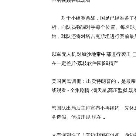
容的视频在线观看
对于小组赛首战，国足已经准备了很
析，向队员强调对手每个位置、每名球
始，球队还将对塔吉克斯坦进行赛前最
以军无人机对加沙地带中部进行袭击 已
在一定差异-荔枝软件园|99精产
美国网民调侃：出卖特朗普的，是最亲
线观看 - 全集剧情 -满天星,高压监狱,观
韩国队出局后主帅宣布不再续约：先休息再
务造假、信披违规 现在...
太有讽刺性了！东边中国在促和，西边美