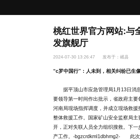
桃红世界官方网站:与
发旗舰厅
2024-07-30 13:26:47
发布于：
岷县
“c罗中国行”：人未到，相关纠纷已生像素黄油
据平顶山市应急管理局1月13日消息
要领导第一时间作出批示，省政府主要
河南局现场指挥调度，并成立现场救援
整体救援工作。国家矿山安全监察局主
开，正对失联人员全力组织搜救。下一
产工作。-bgzcrdkml1dbhmg2