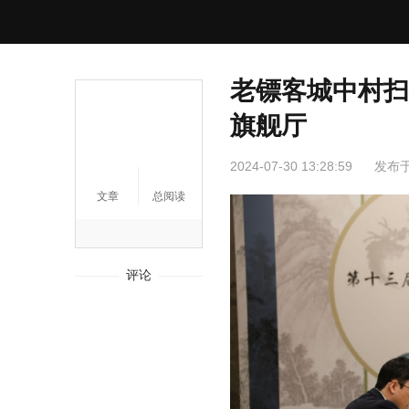
老镖客城中村扫街
旗舰厅
2024-07-30 13:28:59
发布
文章
总阅读
评论