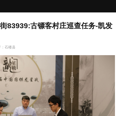
83939:古镖客村庄巡查任务-凯发
于：
石楼县