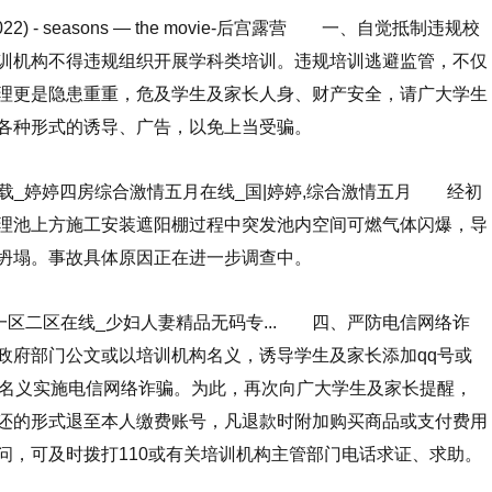
-2022) - seasons — the movie-后宫露营
一、自觉抵制违规校
训机构不得违规组织开展学科类培训。违规培训逃避监管，不仅
理更是隐患重重，危及学生及家长人身、财产安全，请广大学生
各种形式的诱导、广告，以免上当受骗。
下载_婷婷四房综合激情五月在线_国|婷婷,综合激情五月 经初
理池上方施工安装遮阳棚过程中突发池内空间可燃气体闪爆，导
坍塌。事故具体原因正在进一步调查中。
一区二区在线_少妇人妻精品无码专...
四、严防电信网络诈
政府部门公文或以培训机构名义，诱导学生及家长添加qq号或
费名义实施电信网络诈骗。为此，再次向广大学生及家长提醒，
还的形式退至本人缴费账号，凡退款时附加购买商品或支付费用
问，可及时拨打110或有关培训机构主管部门电话求证、求助。