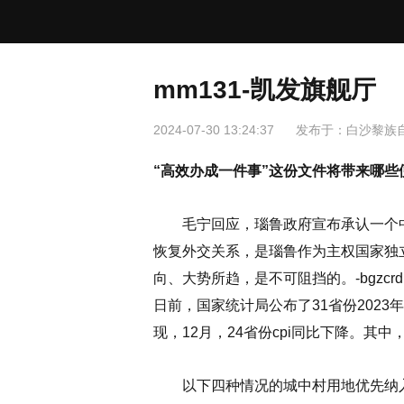
mm131-凯发旗舰厅
2024-07-30 13:24:37
发布于：
白沙黎族
“高效办成一件事”这份文件将带来哪些便利？
毛宁回应，瑙鲁政府宣布承认一个中
恢复外交关系，是瑙鲁作为主权国家独
向、大势所趋，是不可阻挡的。-bgzcrd
日前，国家统计局公布了31省份2023
现，12月，24省份cpi同比下降。其
以下四种情况的城中村用地优先纳入