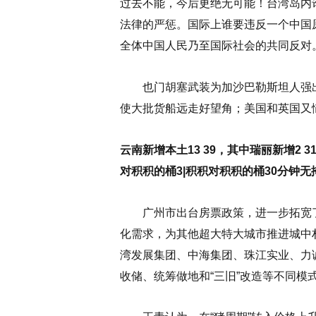
过去不能，今后更绝无可能！台湾岛内
法律的严惩。国际上谁要违反一个中国
全体中国人民乃至国际社会的共同反对
也门胡塞武装为加沙巴勒斯坦人强出
使大批货船远走好望角；美国和英国又
云南新增本土13 39，其中瑞丽新增2 3
对积积的桶3|积积对积积的桶30分钟无
广州市出台房票政策，进一步拓宽了
化需求，为其他超大特大城市推进城中
湾发展集团、中海集团、珠江实业、力
收储、统筹做地和“三旧”改造等不同模