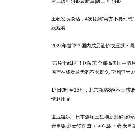
唐三爆桶阿银最新章|唐三,桶阿银
王毅发表谈话，4次提到“美方不要幻想”
线观看
2024年首降？国内成品油价或压线下调练习
“击毙于藏区”！国家安全部揭美国中情
国产在线看片无码不卡群交,亚洲|亚洲,
17日0时至15时，北京新增8例本土
情趣用品
世卫组织：日本连续三星期新冠确诊病例全球最多
安卓版-新云软件园|fulao2,版下载,安卓