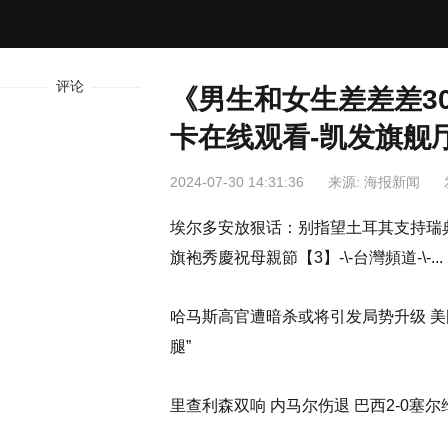
评论
《男生和女生差差差3
卡在线观看-凯发旗舰
2024-07-30 14:31:36
来源: 海报新闻
埃尔多安放狠话：别指望土耳其支持瑞典“入约
旗袍秀慶祝母親節【3】-\-台灣頻道-\-...
哈马斯高官遭暗杀或将引发局势升级 美
腿”
里查利森双响 内马尔伤退 巴西2-0