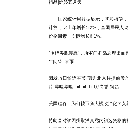
精品|婷婷五月天
国家统计局数据显示，初步核算，202
计算，比上年增长5.2%；全国居民人均
价格因素，实际增长6.1%。
“拒绝美舰停靠”，所罗门群岛总理出面澄
生问答_春雨...
因发放日恰逢春节假期 北京将提前发
片-哔哩哔哩_bilibili-f-cf孙尚香,钢筋
美国硅谷，为何被五角大楼政治化？女
特朗普对缅因州取消其党内初选资格的裁