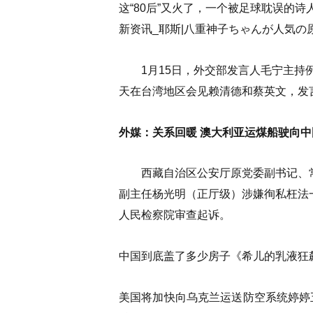
这“80后”又火了，一个被足球耽误的诗
新资讯_耶斯|八重神子ちゃんが人気の
1月15日，外交部发言人毛宁主持例
天在台湾地区会见赖清德和蔡英文，发
外媒：关系回暖 澳大利亚运煤船驶向中
西藏自治区公安厅原党委副书记、常
副主任杨光明（正厅级）涉嫌徇私枉法
人民检察院审查起诉。
中国到底盖了多少房子《希儿的乳液狂飙天
美国将加快向乌克兰运送防空系统婷婷五