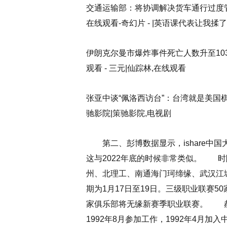
交通运输部：将协调解决货车通行过度
在线观看-奇幻片 - |英语课代表让我揉
伊朗克尔曼市爆炸事件死亡人数升至10
观看 - 三元|仙踪林,在线观看
张亚中谈“佩洛西访台”：台湾就是美国棋
驰影院|策驰影院,电视剧
第二、彭博数据显示，ishare中国大
这与2022年底的时候非常类似。
时隔
州、北理工、南通海门珂缔缘、武汉江
期为1月17日至19日。三级职业联赛
家俱乐部将无缘新赛季职业联赛。
郝军
1992年8月参加工作，1992年4月