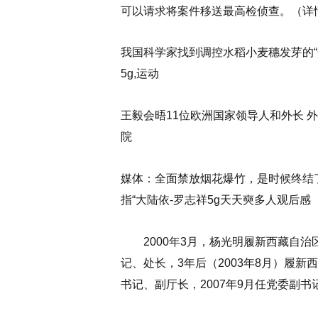
可以请求将案件移送最高检侦查。
（详
我国科学家找到调控水稻小麦穗发芽的“开关
5g,运动
王毅会晤11位欧洲国家领导人和外长 
院
媒体：全面禁放烟花爆竹，是时候终结了
指“大陆依-罗志祥5g天天奭多人观后感
2000年3月，杨光明履新西藏自治
记、处长，3年后（2003年8月）履
书记、副厅长，2007年9月任党委副