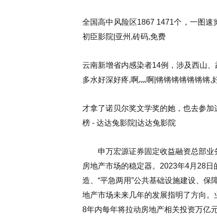
全国高中风险区1867 1471个，一
初臣影院|亚州,砖码,免费
云南新增省内感染者14例，涉及西山、
多水好深好疼,啊灬啊|锵锵锵锵锵锵锵,
才拿了诺贝尔奖文学奖的她，也去参加
榜 - 达达兔影院|达达兔影院
申万宏源证券固定收益融资总部业务
房地产市场的稳定器。2023年4月28
造、“平急两用”公共基础设施建设、
地产市场未来几年的发展指明了方向。
8年内每年将拉动房地产相关投资万亿