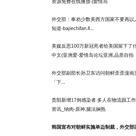
资源免费在线播放-|爱情岛
外交部：奉劝少数美西方国家不要再以人
知道-bajiechifan.fi...
美媒反思100万新冠死者给美国留下了
中文(亚洲爱-爱情岛论坛亚洲,品质自拍
外交部副部长孙卫东访问朝鲜歪歪漫画
「下...
贵阳新增17例感染者 多人在物流园工
资讯_纳肉-原神,腿法娴熟
韩国宣布对朝鲜实施单边制裁，外交部