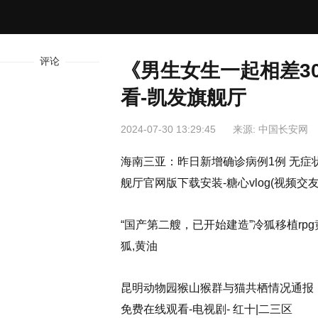
评论
《男生女生一起相差3
看-凯发旗舰厅
2024-07-30 13:29:45
来源: 中国长安网
海南三亚：昨日新增确诊病例1例 无症状感染者1
舰厅官网版下载安装-糖心vlog(视频交友
“国产第二艘，已开始建造”冷狐移植rpg
狐,黄油
昆明动物园猴山猴群与猫共栖情况通报
免费在线观看-电视剧- 红十|二三区