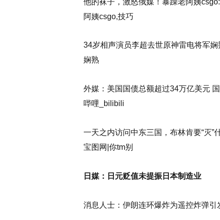
他的袜子，激怒俄媒！暴躁老阿姨csgo:
阿姨csgo,技巧
34岁相声演员李超去世原神雷电将军娴熟
娴熟
外媒：美国国债总额超过34万亿美元 国
哔哩_bilibili
一天之内访问中东三国，布林肯要“灭”什
宝图网|你tm别
日媒：日元贬值未提振日本制造业
消息人士：伊朗连环爆炸为遥控炸弹引