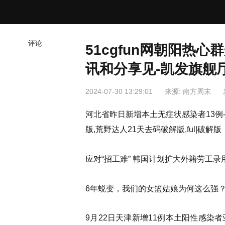
评论
51cgfun网朝阳热
讯和分享见-凯发旗舰
2024-07-30 13:29:01
来源: 南方周末
河北省昨日新增本土无症状感染者13例-bgz
版,荒野达人21天去码破解版,ful|破解版
应对“招工难” 韩国计划扩大外籍劳工录用规模【
6年蜕变，我们的女篮姑娘为何这么强？纳西妲r
9月22日天津新增11例本土阳性感染