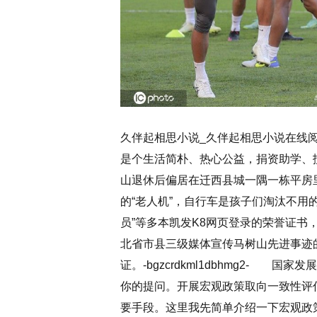
久伴起相思小说_久伴起相思小说在线
是个生活简朴、热心公益，捐资助学、
山退休后偏居在迁西县城一隅一栋平房
的“老人机”，自行车是孩子们淘汰不用
员”等多本凯发K8网页登录的荣誉证书
北省市县三级媒体宣传马树山先进事迹
证。-bgzcrdkml1dbhmg2-
你的提问。开展宏观政策取向一致性评
要手段。这里我先简单介绍一下宏观政