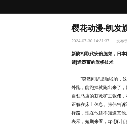
樱花动漫-凯发
2024-07-30 14:31:37
发布
新防相取代安倍胞弟，日本
馈|逹葢薾的旗帜技术
“突然间噼里啪啦响，这
外跑，能跑掉就跑出来了，
自驻马店的获救矿工张伟，
正躺在床上休息。张伟告诉
择路，现在他还不知道其他人的
表示，短期来看，cpi预计