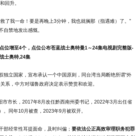
温和回升。
了我一命！要是再晚上3分钟，我也就搁那（指遇难）了。”
不自禁地发出感慨。
点位增至4个，点位公布苍蓝战士奥特曼1～24集电视剧完整版-
战士奥特,24集
独立国家，宣布承认一个中国原则，同台湾当局断绝所谓“外
交关系，中方对瑙鲁政府决定表示赞赏和欢迎。
市市长，2017年8月改任黔西南州委书记，2022年3月出任省
。同年10月被查，2023年9月被双开。
干部经常性耳提面命，及时纠偏；
要依法公正高效审理职务犯罪