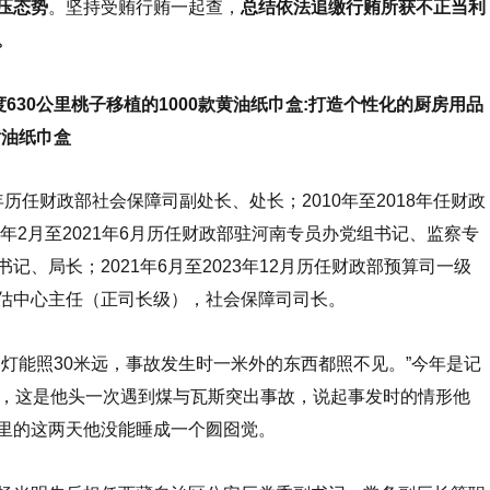
压态势
。坚持受贿行贿一起查，
总结依法追缴行贿所获不正当利
。
度630公里桃子移植的1000款黄油纸巾盒:打造个性化的厨房用品
款黄油纸巾盒
年历任财政部社会保障司副处长、处长；2010年至2018年任财政
8年2月至2021年6月历任财政部驻河南专员办党组书记、监察专
记、局长；2021年6月至2023年12月历任财政部预算司一级
估中心主任（正司长级），社会保障司司长。
能照30米远，事故发生时一米外的东西都照不见。”今年是记
头，这是他头一次遇到煤与瓦斯突出事故，说起事发时的情形他
里的这两天他没能睡成一个囫囵觉。