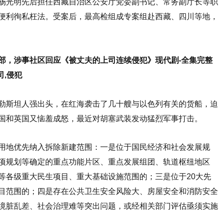
光明先后担任西藏自治区公安厅党委副书记、常务副厅长等职
便利徇私枉法。受案后，最高检组成专案组赴西藏、四川等地，
部，涉事社区回应《被丈夫的上司连续侵犯》现代剧-全集完整
司,侵犯
斯坦人强出头，在红海袭击了几十艘与以色列有关的货船，迫
国和英国又恼羞成怒，最近对胡塞武装发动猛烈军事打击。
地优先纳入拆除新建范围：一是位于国民经济和社会发展规
项规划等确定的重点功能片区、重点发展组团、轨道枢纽地区
等各级重大民生项目、重大基础设施范围的；三是位于20大先
目范围的；四是存在公共卫生安全风险大、房屋安全和消防安全
境脏乱差、社会治理难等突出问题，或经相关部门评估亟须实施