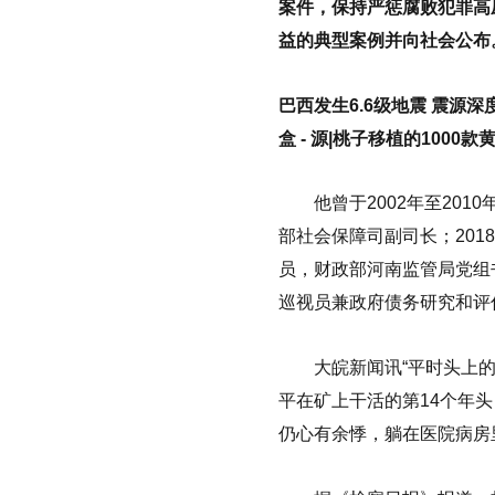
案件，保持严惩腐败犯罪高
益的典型案例并向社会公布
巴西发生6.6级地震 震源深
盒 - 源|桃子移植的1000
他曾于2002年至2010
部社会保障司副司长；201
员，财政部河南监管局党组书
巡视员兼政府债务研究和评
大皖新闻讯“平时头上的灯
平在矿上干活的第14个年
仍心有余悸，躺在医院病房