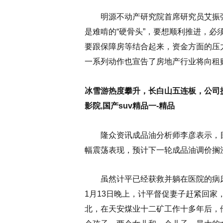
明源不动产研究院首席研究员艾振强
是难啃的“硬骨头”，要想顺利推进，
要跟保障房等结合起来，资金方面的压
一系列动作也宣告了房地产行业将向租
冰雪游热度攀升，长白山五连板，公司提
影院,国产suv精品一-精品
隆众资讯成品油分析师李彦表示，目
幅震荡表现，预计下一轮成品油调价搁
虽然计平已经获救并躺在医院的病床
1月13日晚上，计平督促妻子赶紧回
北，在天安煤业十二矿工作十多年后，