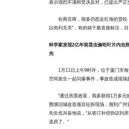
表示强烈不满和坚决反对，已提出严正
在商言商，很多仍想走红海的货轮，
以色列无关”，有的就干脆直接标注，
科学家发现2亿年前昆虫偷吃叶片内虫卵
光
1月11日上午9时许，位于厦门市海
空间发生一起闪爆事件，事故造成现场
“通过房票政策，我多获得1万多元的
围塘旧城改造项目征拆现场，领到广州
先生也兴奋地说，“从签订补偿协议到
选房了。”