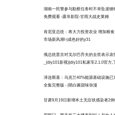
湖南一民警参与勘察任务时不幸坠崖牺
免费观看 -露帛影院-甘雨大战史莱姆
肯尼亚总统：将大力投资农业 增加粮食
市场新风潮!-|成色好的y31
俄总统普京对戈尔巴乔夫的去世表示哀悼(diy
_(diy101影视)|diy101私家车2.1.0官方
泽连斯基：乌克兰40%能源基础设施已遭
全集完整版 - |萌白酱甜味弥漫
甘肃9月19日新增本土无症状感染者2例www.len