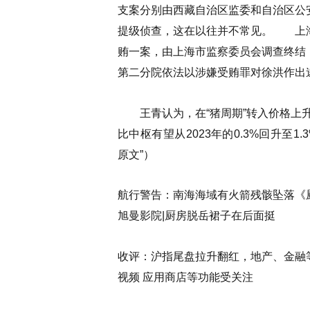
支案分别由西藏自治区监委和自治区公
提级侦查，这在以往并不常见。
上海市
贿一案，由上海市监察委员会调查终结
第二分院依法以涉嫌受贿罪对徐洪作出
王青认为，在“猪周期”转入价格上升
比中枢有望从2023年的0.3%回升至
原文”
）
航行警告：南海海域有火箭残骸坠落《厨
旭曼影院|厨房脱岳裙子在后面挺
收评：沪指尾盘拉升翻红，地产、金融等
视频 应用商店等功能受关注