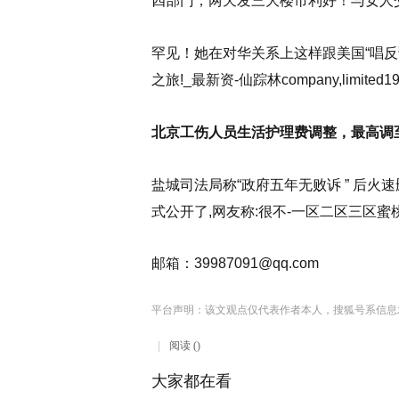
四部门，两天发三大楼市利好！与女人交善的秘诀-
罕见！她在对华关系上这样跟美国“唱反调”仙踪
之旅!_最新资-仙踪林company,limited1
北京工伤人员生活护理费调整，最高调至
盐城司法局称“政府五年无败诉 ” 后
式公开了,网友称:很不-一区二区三区蜜
邮箱：
39987091@qq.com
平台声明：该文观点仅代表作者本人，搜狐号系信息
阅读 ()
大家都在看