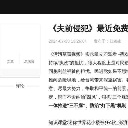
《夫前侵犯》最近免费
2024-07-30 13:26:04
发布于：
江都市
《污污草莓视频》实录版立即观看 -
文章
总阅读
持续“执政”的担忧，很大程度上是对民
同胞利益福祉的担忧。民进党如果不思
推向危险境地，给台湾带来深重祸害。
评论
意、尽最大努力，争取和平统一的前景。-bg
定，锲而不舍纠治“四风”，狠抓“三个规
一体推进“三不腐”、防治“灯下黑”机
知识课堂:迷你世界花小楼被狂c软_澎湃新