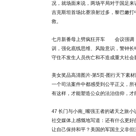
况，就场面来说，两场平局对于国足来
吉克斯坦首场比赛浪射过多，黎巴嫩打
救。
七月新番母上劈疯狂开车 会议强调
训，强化底线思维、风险意识，警钟长
守住不发生人员伤亡和不造成重大社会影
美女奖品高清图片-第5页-图行天下素
一个司法案件中都感受到公平正义，所
有这样，才能塑造公众的法治信仰，才
47 长门与小南_嘴强王者的诸天之旅
社交媒体上感慨地写道：还有什么更好
让自己保持和平？美国的军国主义非但