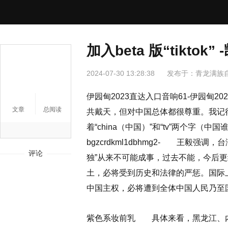
加入beta 版“tiktok
2024-07-30 13:28:38
发布于：
青龙满族
伊园甸2023直达入口音响61-伊园甸
文章
总阅读
共戴天，但对中国总体都很尊重。我记
着“china（中国）”和“tv”两个字（中
bgzcrdkml1dbhmg2- 王毅
评论
独”从来不可能成事，过去不能，今后更
土，必将受到历史和法律的严惩。国际
中国主权，必将遭到全体中国人民乃至
紫色系妆前乳 具体来看，黑龙江、内