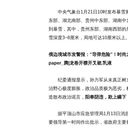
中央气象台1月21日10时发布暴雪黄色
东部、湖北南部、贵州中东部、湖南中
到暴雪，其中，贵州东部、湖南西部的局
雪深度3~8厘米，局地可达10厘米以
俄边境城市发警报：“导弹危险”！时尚龙
paper_腾|龙卷开襟开叉裙,乳液
纪委通报显示，孙力军从未真正树
治野心极度膨胀，政治品质极为恶劣，
造散布政治谣言，
阳奉阴违，欺上瞒下
据平顶山市应急管理局1月13日消息
要领导第一时间作出批示，省政府主要