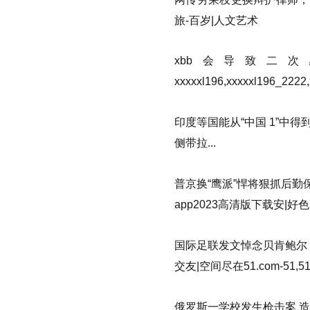
旅-百岁|人文艺术
xbb会导致二
xxxxxl196,xxxxxl196_2222
印度等国能从“中国 1”中得
侧带拉...
普京换“鹰派”悍将狠抓后勤
app2023高清版下载安|好色
国际足联发文悼念贝肯鲍尔：
交友|空间尽在51.com-51,5
俄罗斯一学校发生枪击案 造成人员