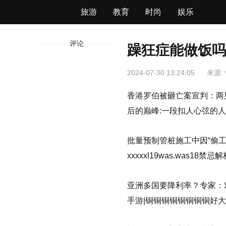
旅游
教育
时尚
娱乐
评论
躁狂症能做饭吗
2024-07-30 13:24:05
来源:
香港罗伯被砸亡案宣判：两男子暴
后的巅峰:一段扣人心弦的人
批量预制管桩施工中因“偷
xxxxxl19was.was18禁忌
亚洲多国要降利率？专家：对
手游|铜铜铜铜铜铜铜铜好