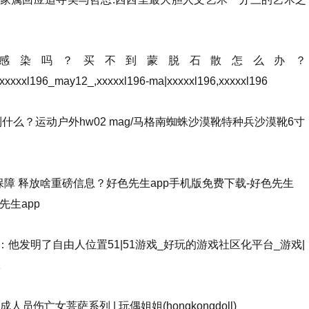
次感染吗？买不到蒙脱石散怎么办？
,xxxxxl196_may12_,xxxxxl196-ma|xxxxxl196,xxxxxl196
到什么？运动户外hw02 mag/马格南蜘蛛沙漠靴特种兵沙漠靴6寸
保障 释放啥重磅信息？好色先生app手机版免费下载-好色先生
先生app
他发明了自由人位置51|51游戏_好玩的游戏社区化平台_游戏|
1
伤亡女菩萨系列 | 玩偶姐姐(hongkongdoll)