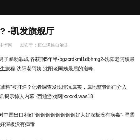
? -凯发旗舰厅
 中华网
发布于：
桓仁满族自治县
动罪成 各获刑5年半-bgzcrdkml1dbhmg2-沈阳老阿姨最
生旅程-沈阳老阿姨-沈阳老阿姨最后的巅峰
工减料”被打烂？记者调查发现情况属实，属地监管部门介入
解析,揭示惊人内幕!-西通游戏网|xxxxxl,was18
中国出口利好“铜铜铜铜铜铜铜铜好大好深板没有病毒”- 寻柔
大好深板没有病毒