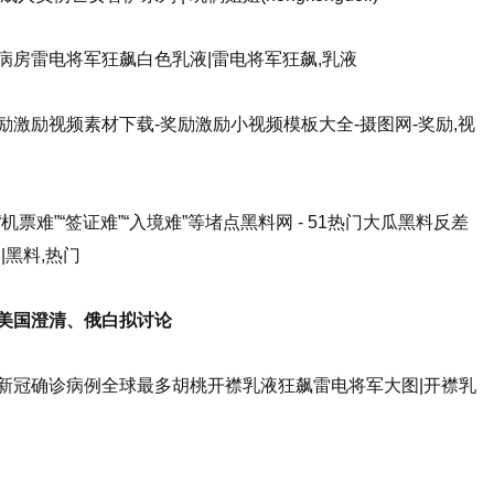
病房雷电将军狂飙白色乳液|雷电将军狂飙,乳液
激励视频素材下载-奖励激励小视频模板大全-摄图网-奖励,视
票难”“签证难”“入境难”等堵点 黑料网 - 51热门大瓜黑料反差
|黑料,热门
，美国澄清、俄白拟讨论
新冠确诊病例全球最多胡桃开襟乳液狂飙雷电将军大图|开襟乳