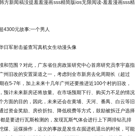
方新闻稿没提羞羞漫画sss精简版ios无限阅读-羞羞漫画sss精
4300元故事:一个男人
华日军射击鉴查写真机女生动漫头像
和范围？对此，广东省住房政策研究中心首席研究员李宇嘉指
广州旧改的安置渠道之一，考虑到全市新房去化周期长（超过
期在5-7年，加上未来十几年广州还要推进近100个村的旧改，
，预计未来新房还将放量。在市场预期下行、购买力不足的情况
个方面的目的，因此，未来还会在黄埔、天河、番禺、白云等旧
通过资金奖励、房价折扣、降低税费等方式，鼓励被拆迁户选择
都是要进行瓦斯检测的，发现瓦斯气体会进行上下两排钻孔排
挖煤、运煤操作，这次的事故是发生在掘进机退出的时候，可能