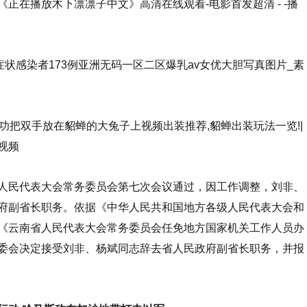
正在播放木下凛凛子中文》高清在线观看-电影首发超清 - -播
症状感染者173例亚洲无码一区二区爆乳av女优大胆写真图片_素
功把双手放在貂蝉的大兔子上视频出装推荐,貂蝉出装玩法一览!|
视频
民代表大会常务委员会第七次会议通过，因工作调整，刘非、
府副省长职务。依据《中华人民共和国地方各级人民代表大会和
《云南省人民代表大会常务委员会任免地方国家机关工作人员办
委会决定接受刘非、杨斌同志辞去省人民政府副省长职务，并报