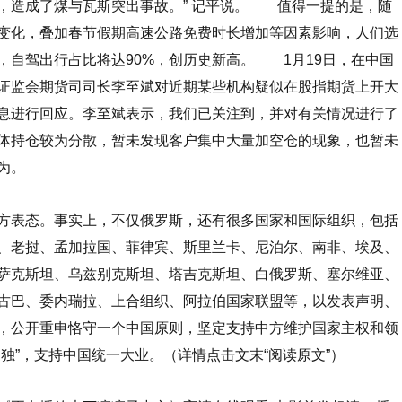
，造成了煤与瓦斯突出事故。” 记平说。
值得一提的是，随
变化，叠加春节假期高速公路免费时长增加等因素影响，人们选
，自驾出行占比将达90%，创历史新高。
1月19日，在中国
证监会期货司司长李至斌对近期某些机构疑似在股指期货上开大
息进行回应。李至斌表示，我们已关注到，并对有关情况进行了
体持仓较为分散，暂未发现客户集中大量加空仓的现象，也暂未
为。
表态。事实上，不仅俄罗斯，还有很多国家和国际组织，包括
、老挝、孟加拉国、菲律宾、斯里兰卡、尼泊尔、南非、埃及、
萨克斯坦、乌兹别克斯坦、塔吉克斯坦、白俄罗斯、塞尔维亚、
古巴、委内瑞拉、上合组织、阿拉伯国家联盟等，以发表声明、
，公开重申恪守一个中国原则，坚定支持中方维护国家主权和领
台独”，支持中国统一大业。
（详情点击文末
“阅读原文”
）