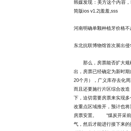
韩媒发现：美方这个内容，韩
简版ios v1.2|羞羞,sss
河南明确单颗种植牙价格不超
东北抗联博物馆首次展出侵
那么，房票能否扩大规模
出，房票已经确定为新时期
20个月），广义库存去化周
而且还要施行片区综合改造
下，迫切需要房票来实现多
改重点区域推开，预计也将
房票安置。
“煤炭开采前
气，然后才能进行接下来的