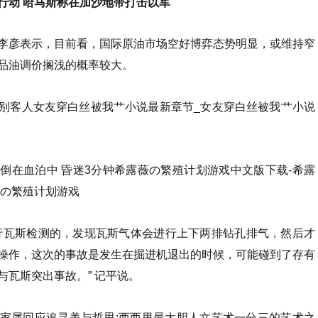
行动 哈马斯称在加沙地带打击以军
彦表示，目前看，国际原油市场空好博弈态势明显，或维持窄
品油调价搁浅的概率较大。
别客人女友穿白丝被我艹小说最新章节_女友穿白丝被我艹小说
倒在血泊中 昏迷3分钟希露薇の繁殖计划游戏中文版下载-希露
薇の繁殖计划游戏
瓦斯检测的，发现瓦斯气体会进行上下两排钻孔排气，然后才
操作，这次的事故是发生在掘进机退出的时候，可能碰到了存有
与瓦斯突出事故。” 记平说。
家属回应追寻美与哲思:西西里最大胆人文艺术一分三的艺术之