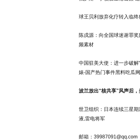
球王贝利放弃化疗转入临终
陈戌源：向全国球迷谢罪奖励
频素材
中国驻美大使：进一步破解“机
婊-国产热门事件黑料吃瓜网
波兰放出“核共享”风声后
世卫组织：日本连续三星期
液,雷电将军
邮箱：
39987091@qq.com