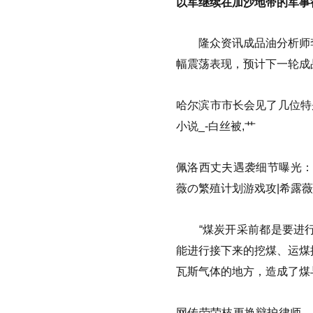
以军继续在加沙地带的军事
隆众资讯成品油分析师李
幅震荡表现，预计下一轮成
哈尔滨市市长会见了几位特
小说_-白丝被,艹
佩洛西丈夫遇袭细节曝光：
薇の繁殖计划游戏攻|希露
“煤炭开采前都是要进行
能进行接下来的挖煤、运煤
瓦斯气体的地方，造成了煤
网传劳荣枝更换辩护律师，