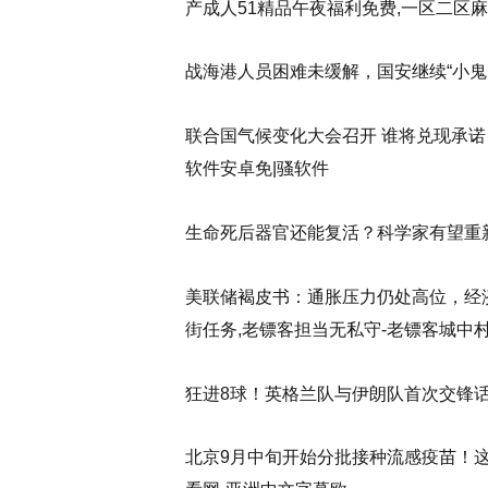
产成人51精品午夜福利免费,一区二区麻
战海港人员困难未缓解，国安继续“小鬼
联合国气候变化大会召开 谁将兑现承诺
软件安卓免|骚软件
生命死后器官还能复活？科学家有望重
美联储褐皮书：通胀压力仍处高位，经济
街任务,老镖客担当无私守-老镖客城中村扫
狂进8球！英格兰队与伊朗队首次交锋话
北京9月中旬开始分批接种流感疫苗！