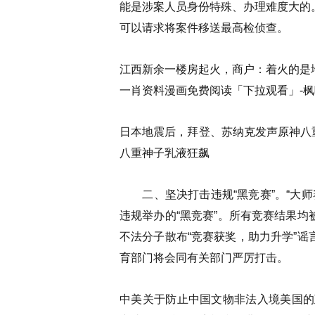
能是涉案人员身份特殊、办理难度大的
可以请求将案件移送最高检侦查。
江西新余一楼房起火，商户：着火的是
一肖资料漫画免费阅读「下拉观看」-枫
日本地震后，拜登、苏纳克发声原神八重神子
八重神子乳液狂飙
二、坚决打击违规“黑竞赛”。
“大师
违规举办的“黑竞赛”。所有竞赛结果
不法分子散布“竞赛获奖，助力升学”
育部门将会同有关部门严厉打击。
中美关于防止中国文物非法入境美国的