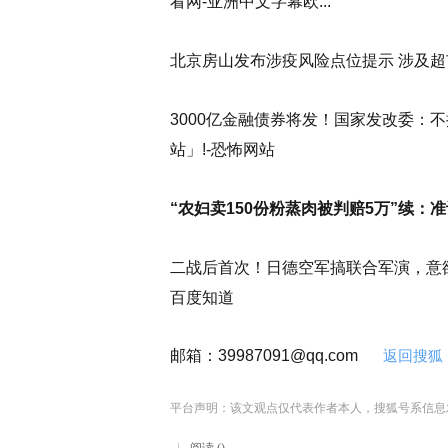
看网-亚洲中文字幕欧...
北京房山发布涉疫风险点位提示 涉及超市、小
3000亿金融债券将发！国家发改委：
站」!-恐怖网站
“农妇卖150份粉蒸肉被判赔5万”续：
二战后首次！日德空军搞联合军演，意欲何为？
百度知道
邮箱：
39987091@qq.com
返回搜狐
平台声明：该文观点仅代表作者本人，搜狐号系信息