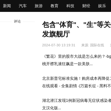
新闻
汽车
旅游
教育
科技
财经
娱乐
评论
包含"体育"、"生"等
发旗舰厅
2024-07-30 13:19:31
来源: 国际在线
《繁花》里的股市大战是怎么来的？-bgzcrd
桃开襟乳液狂飙是一款美肤...
北京新普宅标准实施！购房成本再降促二
在线观看 - 全集剧情 -|万篇长征 - 黑料
湖北潜江发现1例新冠病毒无症状感染
文汉化版...