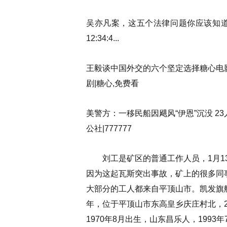
吴亦凡案，这五个法律问题你应该知道《主***
12:34:4...
王毅谈中国外交的六个坚定选择糖心电
剧|糖心,免费看
美警方：一移民船因飓风“伊恩”沉没 23
公社|777777
刘工是矿区的普通工作人员，1月13
因为这起瓦斯突出事故，矿上的很多同
大部分的工人都来自平顶山市。凯发旗舰
年，位于平顶山市东高皇乡庆庄村北，20
1970年8月出生，山东昌乐人，1993