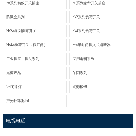
58系列精致开关插座
50系列豪华开关插座
防溅盒系列
hk2系列负荷开关
hk2-a系列倒顺开关
hk4系列负荷开关
hk4-a负荷开关（截开闸）
rcia半封闭插入式熔断器
工业插座、插头系列
民用电料系列
光源产品
午阳系列
led飞碟灯
光源模组
声光控球泡led
电视电话