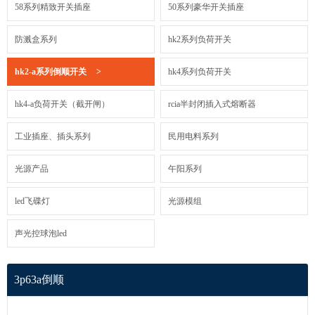
58系列精致开关插座
50系列豪华开关插座
防溅盒系列
hk2系列负荷开关
hk2-a系列倒顺开关
>
hk4系列负荷开关
hk4-a负荷开关（截开闸）
rcia半封闭插入式熔断器
工业插座、插头系列
民用电料系列
光源产品
午阳系列
led飞碟灯
光源模组
声光控球泡led
3p63a倒顺