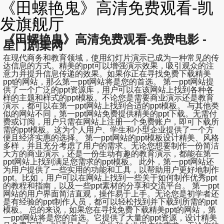
《田螺艳鬼》高清免费观看-凯
发旗舰厅
《田螺艳鬼》高清免费观看-免费电影 -
星门剧集网
在现代商务和教育领域，使用幻灯片演示已成为一种常见的传
达信息的方式。精美的ppt可以增强演示效果，吸引观众的注
意力并提升信息传递的效果。如果你正在寻找免费下载精美
ppt的网站，那么第一ppt网站将是您的首选。 第一ppt网站提
供了一个广泛的ppt资源库，用户可以在该网站上找到各种各
样的主题和样式的ppt模板。不论您是需要商业演示还是教育
演示，都可以在第一ppt网站上找到合适的ppt模板。 与其他类
似的网站不同，第一ppt网站免费提供精美的ppt下载。无需付
费或订阅，用户只需在网站上注册一个免费账户，即可下载所
需的ppt模板。这为个人用户、学生和小型企业提供了一个方
便且经济实惠的选择。 第一ppt网站的ppt模板设计精美、风格
多样，并且充分考虑了用户的需求。无论您想要制作一份简洁
大方的商业演示，还是一份生动有趣的教育演示，都能在第一
ppt网站上找到满足您需求的ppt模板。 此外，第一ppt网站还
为用户提供了一些实用的功能和工具，以帮助用户更好地制作
ppt。比如，用户可以在网站上找到一些关于如何制作优秀ppt
的教程和指南，以及一些ppt素材的分享和交流平台。 第一ppt
网站的用户界面简洁直观，操作易于上手。无论您是初学者还
是有经验的ppt制作人员，都可以轻松找到并下载到所需的ppt
模板。 总的来说，如果您在寻找免费下载精美ppt的网站，第
一ppt网站将是您的首选。它提供了大量的ppt资源，设计精美