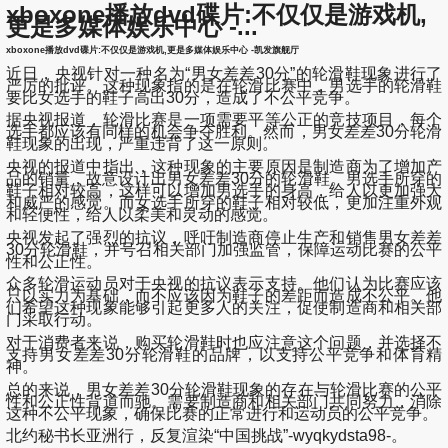
xboxone播放dvd碟片:不仅仅是游戏机,
更是多媒体娱乐中心 -...
xboxone播放dvd碟片:不仅仅是游戏机,更是多媒体娱乐中心 -凯发旗舰厅
近日，央视针对一种名为“男女差差30分”的轮滑鞋现象进行了
严厉的批评。这种现象指的是在轮滑比赛中，男选手的轮滑鞋
要比女选手的鞋子高出30分，造成了不公平竞争。
据央视报道，轮滑比赛是一项需要平等公正的竞技项目，每个
选手都应该有同样的机会争夺胜利。然而，男女差差30分轮滑
鞋现象的出现，严重违背了这一原则。
央视的报道中指出，这种现象的主要原因是制造商为了增加产
品的销量，故意设计出男女差差30分的轮滑鞋。男选手所穿的
鞋子相对较高，这样可以增加男选手的身高，给人以更加强大
和威严的感觉。而女选手所穿的鞋子相对较低，更加注重外观
和轻便性，给人以柔美和灵动的感觉。
央视发起了强烈的抗议，呼吁制造商停止生产和销售男女差差
30分轮滑鞋，并号召相关部门加强监管，保障运动比赛的公平
性和公正性。
众多轮滑运动员对于央视的抗议表示支持。他们认为比赛应该
只以实力为基础，而不应该因为鞋子的差距而造成不公平。他
们希望这种现象能够引起更多人的关注，促使制造商和相关部
门采取行动。
对于消费者来说，购买轮滑鞋时也应注意这个问题，并选择不
支持男女差差30分轮滑鞋的品牌，以支持公平竞争和体育精
神。
总的来说，男女差差30分轮滑鞋现象的存在与轮滑比赛的公平
性和公正性背道而驰。需要制造商和相关部门共同努力，消除
这种不公平现象，确保比赛的正常进行和运动员的公平竞争。
北约秘书长亚洲行，反复渲染“中国挑战”-wyqkydsta98-。