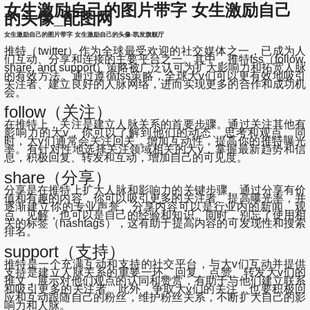
女生激励自己的图片带字 女生激励自己
的头像_配图网
女生激励自己的图片带字 女生激励自己的头像-凯发旗舰厅
推特（twitter）作为全球最受欢迎的社交媒体之一，已成为人
们互动、分享和连接的主要平台之一。其中，推特fss（follow,
share, and support）策略被广泛认可为扩大影响力和拓宽人脉
的有效方法。通过遵循fss策略，全球大v们可以更有效地吸引
关注者、建立良好的人脉网络，进而实现更多的合作和成功机
会。
follow（关注）
在推特上，关注是建立人脉关系的首要步骤。通过关注其他有
影响力的大v，你可以了解到他们的动态、思考和观点。同
时，大v们通常会关注回关，增加互动性，提高你的推特曝光
率。有针对性地选择关注领域相关的大v，掌握最新趋势和信
息，积极回复、转发和互动，增加自己的可见度。
share（分享）
分享是在推特上扩大人脉和影响力的关键步骤。通过分享有价
值和有趣的内容，你可以吸引更多的关注者、提高曝光率，并
逐渐建立你的专业声誉。分享内容可以是行业内的新闻、观
点、见解，也可以是自己的经验和知识。同时，别忘了使用相
关的标签（hashtags），这有助于提高内容的可发现性和搜索
排名。
support（支持）
推特是一个充满互动和支持的社交平台，与大v们互动并提供
支持是建立人脉关系的重要一环。回复、点赞、转发大v们的
推文，展示对他们观点的认同和赞赏，有助于与他们建立联系
和吸引更多的关注者。此外，争取大v们的关注，也要积极回
应和互动跟随自己的粉丝，维护粉丝关系，不断扩大自己的影
响力和人脉。