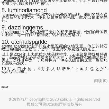
royalgems致力于打造高端豪华的水钻珠宝。他们的设计独特
华丽，是顶级奢侈品的象征。
8. luminodiamond
luminodiamond是一家追求钻石光亮度的品牌。他们的钻石通
过创新的切割技术，使其反射更多的光线，散发出耀眼的光
芒。
9. dazzlinggems
dazzlinggems的水钻凝聚了无尽的精美与华丽。他们的珠宝设
计独特，每一件作品都展现了钻石的无穷魅力。
10. eternalsparkle
eternalsparkle专注于打造永恒闪耀的水钻珠宝。他们的钻石
经过精细的工艺处理，让每个珠宝持久散发迷人的光芒。
以上是2024年十大优质水钻品牌推荐。无论您是寻找独特设
计、高品质钻石还是高端奢华的珠宝，这些品牌都能满足您的
需求。选择其中之一，您将拥有一件令人瞩目的珠宝，彰显您
的品味与魅力。
10万人口小县，4万多人烘焙出“中国面包之乡”-
wyqkydsta98-。
阅读 (
0
)
网站地图
凯发旗舰厅 copyright © 2023 sohu all rights reserved
搜狐公司 凯发旗舰厅的版权所有