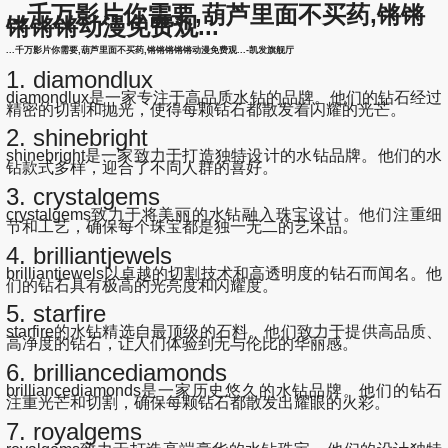
...千万影片你需要,葫芦里面不买药,锵锵
锵锵锵动漫免费观...
...千万影片你需要,葫芦里面不买药,锵锵锵锵锵动漫免费观...-凯发旗舰厅
1. diamondlux
diamondlux是一家专注于高品质水钻的品牌。他们的钻石经过
精密的切割和抛光，使得每颗钻石都散发着闪耀的光芒。
2. shinebright
shinebright是一家致力于打造独特设计的水钻品牌。他们的水
钻款式多样，迎合了不同人群的喜好。
3. crystalgems
crystalgems致力于将美丽的水钻融入珠宝设计。他们注重细
节和工艺，确保每个珠宝都是独一无二的艺术品。
4. brilliantjewels
brilliantjewels以卓越的切割技术和高透明度的钻石而闻名。他
们的钻石具有极高的光亮度和闪耀度。
5. starfire
starfire的水钻精选自最顶级的石料。他们致力于提供高品质、
高净度的钻石，让人们体验到无与伦比的华丽感。
6. brilliancediamonds
brilliancediamonds是一家历史悠久的水钻品牌。他们的钻石
注重光芒和切割，确保每颗钻石都散发出耀眼的火彩。
7. royalgems