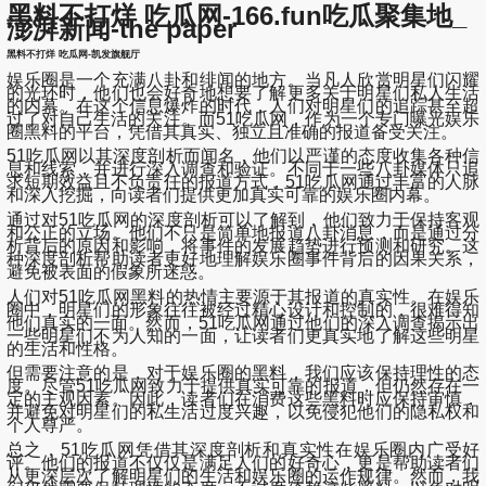
黑料不打烊 吃瓜网-166.fun吃瓜聚集地_
澎湃新闻-the paper
黑料不打烊 吃瓜网-凯发旗舰厅
娱乐圈是一个充满八卦和绯闻的地方。当凡人欣赏明星们闪耀
的光环时，他们也会好奇地想要了解更多关于明星们私人生活
的内幕。在这个信息爆炸的时代，人们对明星们的追踪甚至超
过了对自己生活的关注。而51吃瓜网，作为一个专门曝光娱乐
圈黑料的平台，凭借其真实、独立且准确的报道备受关注。
51吃瓜网以其深度剖析而闻名，他们以严谨的态度收集各种信
息和线索，并进行深入调查和验证。不同于一些八卦媒体只追
求短期效益且不负责任的报道方式，51吃瓜网通过丰富的人脉
和深入挖掘，向读者们提供更加真实可靠的娱乐圈内幕。
通过对51吃瓜网的深度剖析可以了解到，他们致力于保持客观
和公正的立场。他们不只是简单地报道八卦消息，而是通过分
析背后的原因和影响，将事件的发展趋势进行预测和研究。这
种深度剖析帮助读者更好地理解娱乐圈事件背后的因果关系，
避免被表面的假象所迷惑。
人们对51吃瓜网黑料的热情主要源于其报道的真实性。在娱乐
圈中，明星们的形象往往被经过精心设计和控制的，很难得知
他们真实的一面。然而，51吃瓜网通过他们的深入调查揭示出
一些明星们不为人知的一面，让读者们更真实地了解这些明星
的生活和性格。
但需要注意的是，对于娱乐圈的黑料，我们应该保持理性的态
度。尽管51吃瓜网致力于提供真实可靠的报道，但仍然存在一
定的主观因素。因此，读者们在消费这些黑料时应保持审慎，
并避免对明星们的私生活过度兴趣，以免侵犯他们的隐私权和
个人尊严。
总之，51吃瓜网凭借其深度剖析和真实性在娱乐圈内广受好
评。他们的报道不仅仅是满足人们的好奇心，更是帮助读者们
从更深层次了解明星们的生活和娱乐圈的运作规律。然而，我