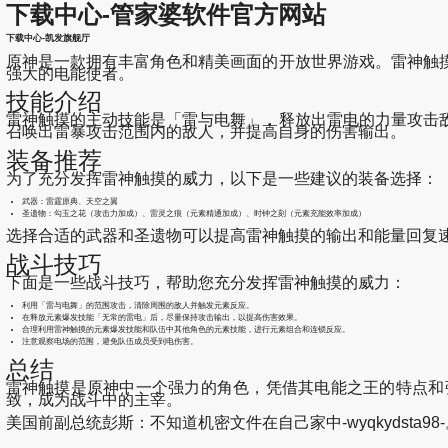
下载中心-管家婆软件官方网站
下载中心-凯发旗舰厅
原神是一款拥有丰富角色和精美画面的开放世界游戏。雷神触
强大的电能使者。
技能介绍
雷神触摸的主动技能是「雷与电舞」，释放出雷电的力量攻击
召唤出雷暴攻击范围内的敌人，并提高自身的伤害输出。
装备推荐
为了充分发挥雷神触摸的威力，以下是一些建议的装备选择：
武器：雷霆原典、天空之翼
圣遗物：勾玉之花（攻击力加成）、雷灵之痕（元素精通加成）、时钟之刻（元素充能效率加成）
选择合适的武器和圣遗物可以提高雷神触摸的输出和能量回复
战斗技巧
下面是一些战斗技巧，帮助您充分发挥雷神触摸的威力：
利用「雷与电舞」的范围攻击，清除周围的敌人并触发元素反应。
在释放元素爆发技能「无常的雷电」后，尽量保持攻击输出，以提高伤害效果。
合理利用雷神触摸的元素爆发技能和队伍中其他角色的元素技能，进行元素组合和连锁反应。
注意观察电场的范围，避免队伍成员受到电伤害。
总结
雷神触摸是原神中一个强力的角色，凭借其电能之王的特点和
致，成为战斗中的主宰。
美国前副总统彭斯：不知道机密文件在自己家中-wyqkydsta98-