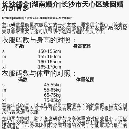
长沙婚介|湖南婚介|长沙市天心区缘圆婚
介所官多
长沙婚介|湖南婚介|长沙市天心区缘圆婚介所官多-凯发旗舰厅
衣服码数是衡量衣服尺寸的一种方式，通常用字母m、l等来表
示。在购买衣物时，了解自己的身高和体重与衣服码数的对应
关系非常重要，这可以帮助你选购合适的衣服尺寸。
衣服码数与身高的对照：
码数
身高范围
s
150-155cm
m
155-160cm
l
160-165cm
xl
165-170cm
衣服码数与体重的对照：
码数
体重范围
s
45-55kg
m
55-65kg
l
65-75kg
xl
75-85kg
需要注意的是，以上对照只是一般情况下的参考值，由于不同
品牌、款式的衣服尺寸可能会有所差异，因此最好根据具体的
尺码表来选择衣服。
在购买衣物时，除了考虑码数与身高体重的对应关系外，还应
该关注衣物的材质，剪裁，以及个人的喜好和穿着感觉。只有
找到适合自己身体比例和穿着舒适的衣物，才能展现出最佳的
穿衣效果。